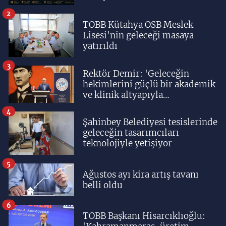
2
TOBB Kütahya OSB Meslek
Lisesi'nin geleceği masaya
yatırıldı
3
Rektör Demir: 'Geleceğin
hekimlerini güçlü bir akademik
ve klinik altyapıyla
yetiştiriyoruz'
4
Şahinbey Belediyesi tesislerinde
geleceğin tasarımcıları
teknolojiyle yetişiyor
5
Ağustos ayı kira artış tavanı
belli oldu
6
TOBB Başkanı Hisarcıklıoğlu: