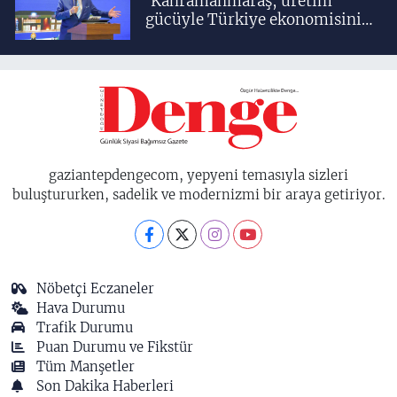
'Kahramanmaraş, üretim
gücüyle Türkiye ekonomisinin
lokomotif şehirlerinden
birisidir'
gaziantepdengecom, yepyeni temasıyla sizleri
buluştururken, sadelik ve modernizmi bir araya getiriyor.
Nöbetçi Eczaneler
Hava Durumu
Trafik Durumu
Puan Durumu ve Fikstür
Tüm Manşetler
Son Dakika Haberleri