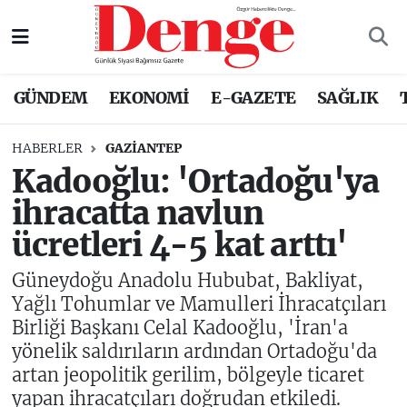
Nöbetçi Eczaneler
GÜNDEM
EKONOMİ
E-GAZETE
SAĞLIK
Hava Durumu
HABERLER
GAZIANTEP
Trafik Durumu
Kadooğlu: 'Ortadoğu'ya
ihracatta navlun
Süper Lig Puan Durumu ve Fikstür
ücretleri 4-5 kat arttı'
Tüm Manşetler
Güneydoğu Anadolu Hububat, Bakliyat,
Son Dakika Haberleri
Yağlı Tohumlar ve Mamulleri İhracatçıları
Birliği Başkanı Celal Kadooğlu, 'İran'a
Haber Arşivi
yönelik saldırıların ardından Ortadoğu'da
artan jeopolitik gerilim, bölgeyle ticaret
yapan ihracatçıları doğrudan etkiledi.