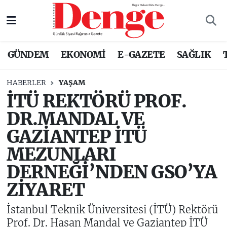
Nöbetçi Eczaneler
GÜNDEM
EKONOMİ
E-GAZETE
SAĞLIK
Hava Durumu
HABERLER
YAŞAM
Trafik Durumu
İTÜ REKTÖRÜ PROF.
DR.MANDAL VE
Süper Lig Puan Durumu ve Fikstür
GAZİANTEP İTÜ
Tüm Manşetler
MEZUNLARI
DERNEĞİ’NDEN GSO’YA
Son Dakika Haberleri
ZİYARET
Haber Arşivi
İstanbul Teknik Üniversitesi (İTÜ) Rektörü
Prof. Dr. Hasan Mandal ve Gaziantep İTÜ