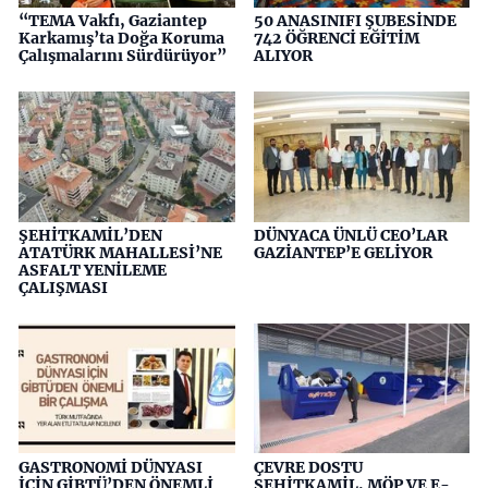
“TEMA Vakfı, Gaziantep
50 ANASINIFI ŞUBESİNDE
Karkamış’ta Doğa Koruma
742 ÖĞRENCİ EĞİTİM
Çalışmalarını Sürdürüyor”
ALIYOR
ŞEHİTKAMİL’DEN
DÜNYACA ÜNLÜ CEO’LAR
ATATÜRK MAHALLESİ’NE
GAZİANTEP’E GELİYOR
ASFALT YENİLEME
ÇALIŞMASI
GASTRONOMİ DÜNYASI
ÇEVRE DOSTU
İÇİN GİBTÜ’DEN ÖNEMLİ
ŞEHİTKAMİL, MÖP VE E-