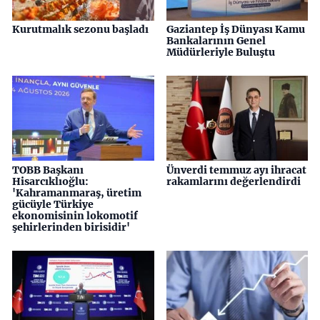
Kurutmalık sezonu başladı
Gaziantep İş Dünyası Kamu
Bankalarının Genel
Müdürleriyle Buluştu
TOBB Başkanı
Ünverdi temmuz ayı ihracat
Hisarcıklıoğlu:
rakamlarını değerlendirdi
'Kahramanmaraş, üretim
gücüyle Türkiye
ekonomisinin lokomotif
şehirlerinden birisidir'