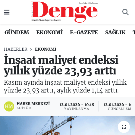
Nöbetçi Eczaneler
GÜNDEM
EKONOMİ
E-GAZETE
SAĞLIK
Hava Durumu
HABERLER
EKONOMİ
Trafik Durumu
İnşaat maliyet endeksi
yıllık yüzde 23,93 arttı
Süper Lig Puan Durumu ve Fikstür
Kasım ayında inşaat maliyet endeksi yıllık
Tüm Manşetler
yüzde 23,93 arttı, aylık yüzde 1,14 arttı.
Son Dakika Haberleri
HABER MERKEZI
12.01.2026 - 10:18
12.01.2026 - 10:
EDITÖR
YAYINLANMA
GÜNCELLEME
Haber Arşivi