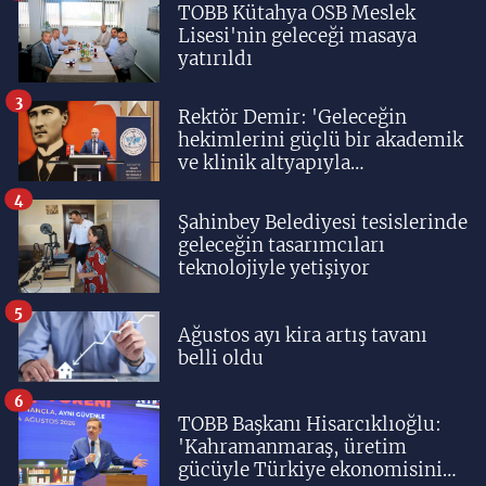
TOBB Kütahya OSB Meslek
Lisesi'nin geleceği masaya
yatırıldı
3
Rektör Demir: 'Geleceğin
hekimlerini güçlü bir akademik
ve klinik altyapıyla
yetiştiriyoruz'
4
Şahinbey Belediyesi tesislerinde
geleceğin tasarımcıları
teknolojiyle yetişiyor
5
Ağustos ayı kira artış tavanı
belli oldu
6
TOBB Başkanı Hisarcıklıoğlu:
'Kahramanmaraş, üretim
gücüyle Türkiye ekonomisinin