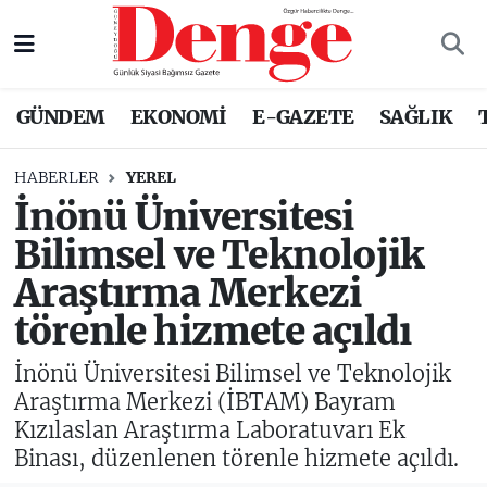
Nöbetçi Eczaneler
GÜNDEM
EKONOMİ
E-GAZETE
SAĞLIK
Hava Durumu
HABERLER
YEREL
Trafik Durumu
İnönü Üniversitesi
Bilimsel ve Teknolojik
Süper Lig Puan Durumu ve Fikstür
Araştırma Merkezi
Tüm Manşetler
törenle hizmete açıldı
Son Dakika Haberleri
İnönü Üniversitesi Bilimsel ve Teknolojik
Araştırma Merkezi (İBTAM) Bayram
Haber Arşivi
Kızılaslan Araştırma Laboratuvarı Ek
Binası, düzenlenen törenle hizmete açıldı.