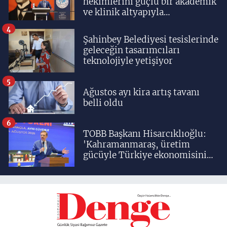
hekimlerini güçlü bir akademik
ve klinik altyapıyla
yetiştiriyoruz'
4
Şahinbey Belediyesi tesislerinde
geleceğin tasarımcıları
teknolojiyle yetişiyor
5
Ağustos ayı kira artış tavanı
belli oldu
6
TOBB Başkanı Hisarcıklıoğlu:
'Kahramanmaraş, üretim
gücüyle Türkiye ekonomisinin
lokomotif şehirlerinden
birisidir'