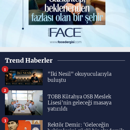
Trend Haberler
1
"İki Nesil" okuyucularıyla
buluştu
2
TOBB Kütahya OSB Meslek
Lisesi'nin geleceği masaya
yatırıldı
3
Rektör Demir: 'Geleceğin