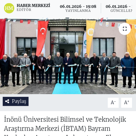
HABER MERKEZI
06.01.2026 - 19:08
06.01.2026 - 19
EDITÖR
YAYINLANMA
GÜNCELLEM
Paylaş
-
+
A
A
İnönü Üniversitesi Bilimsel ve Teknolojik
Araştırma Merkezi (İBTAM) Bayram