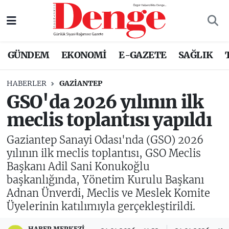
Nöbetçi Eczaneler
GÜNDEM
EKONOMİ
E-GAZETE
SAĞLIK
Hava Durumu
HABERLER
GAZIANTEP
Trafik Durumu
GSO'da 2026 yılının ilk
meclis toplantısı yapıldı
Süper Lig Puan Durumu ve Fikstür
Gaziantep Sanayi Odası'nda (GSO) 2026
Tüm Manşetler
yılının ilk meclis toplantısı, GSO Meclis
Başkanı Adil Sani Konukoğlu
Son Dakika Haberleri
başkanlığında, Yönetim Kurulu Başkanı
Adnan Ünverdi, Meclis ve Meslek Komite
Haber Arşivi
Üyelerinin katılımıyla gerçekleştirildi.