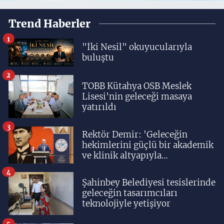
Trend Haberler
1
"İki Nesil" okuyucularıyla
buluştu
2
TOBB Kütahya OSB Meslek
Lisesi'nin geleceği masaya
yatırıldı
3
Rektör Demir: 'Geleceğin
hekimlerini güçlü bir akademik
ve klinik altyapıyla
yetiştiriyoruz'
4
Şahinbey Belediyesi tesislerinde
geleceğin tasarımcıları
teknolojiyle yetişiyor
5