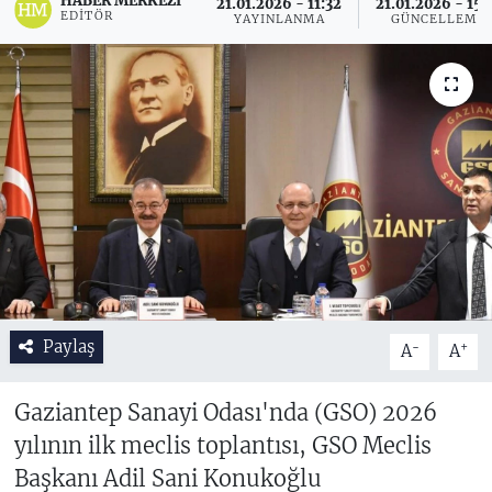
HABER MERKEZI
21.01.2026 - 11:32
21.01.2026 - 15:
EDITÖR
YAYINLANMA
GÜNCELLEME
Paylaş
-
+
A
A
Gaziantep Sanayi Odası'nda (GSO) 2026
yılının ilk meclis toplantısı, GSO Meclis
Başkanı Adil Sani Konukoğlu