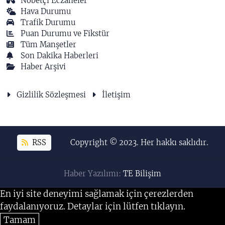
Nöbetçi Eczaneler
Hava Durumu
Trafik Durumu
Puan Durumu ve Fikstür
Tüm Manşetler
Son Dakika Haberleri
Haber Arşivi
Gizlilik Sözleşmesi
İletişim
RSS
Copyright © 2023. Her hakkı saklıdır.
Haber Yazılımı:
TE Bilişim
En iyi site deneyimi sağlamak için çerezlerden
faydalanıyoruz. Detaylar için lütfen tıklayın.
Tamam