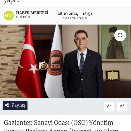
HABER MERKEZI
28.10.2024 - 14:51
EDITÖR
YAYINLANMA
Paylaş
-
+
A
A
Gaziantep Sanayi Odası (GSO) Yönetim