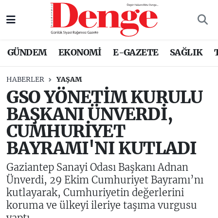
Nöbetçi Eczaneler
GÜNDEM
EKONOMİ
E-GAZETE
SAĞLIK
Hava Durumu
HABERLER
YAŞAM
Trafik Durumu
GSO YÖNETİM KURULU
BAŞKANI ÜNVERDİ,
Süper Lig Puan Durumu ve Fikstür
CUMHURİYET
Tüm Manşetler
BAYRAMI'NI KUTLADI
Son Dakika Haberleri
Gaziantep Sanayi Odası Başkanı Adnan
Ünverdi, 29 Ekim Cumhuriyet Bayramı’nı
Haber Arşivi
kutlayarak, Cumhuriyetin değerlerini
koruma ve ülkeyi ileriye taşıma vurgusu
yaptı.