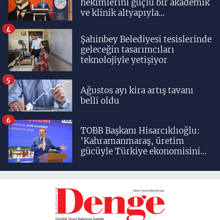
hekimlerini güçlü bir akademik
ve klinik altyapıyla
yetiştiriyoruz'
4
Şahinbey Belediyesi tesislerinde
geleceğin tasarımcıları
teknolojiyle yetişiyor
5
Ağustos ayı kira artış tavanı
belli oldu
6
TOBB Başkanı Hisarcıklıoğlu:
'Kahramanmaraş, üretim
gücüyle Türkiye ekonomisinin
lokomotif şehirlerinden
birisidir'