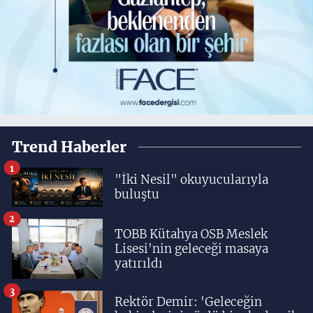
Trend Haberler
1
"İki Nesil" okuyucularıyla
buluştu
2
TOBB Kütahya OSB Meslek
Lisesi'nin geleceği masaya
yatırıldı
3
Rektör Demir: 'Geleceğin