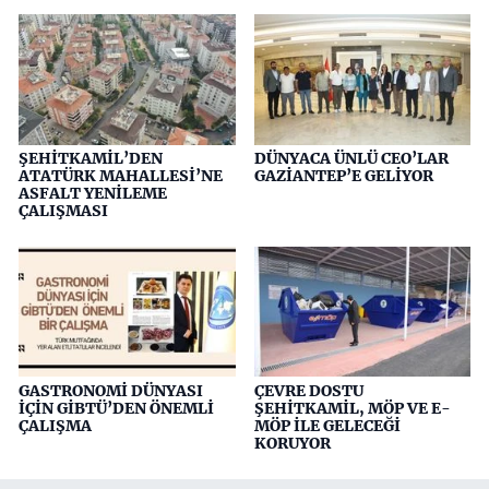
ŞEHİTKAMİL’DEN
DÜNYACA ÜNLÜ CEO’LAR
ATATÜRK MAHALLESİ’NE
GAZİANTEP’E GELİYOR
ASFALT YENİLEME
ÇALIŞMASI
GASTRONOMİ DÜNYASI
ÇEVRE DOSTU
İÇİN GİBTÜ’DEN ÖNEMLİ
ŞEHİTKAMİL, MÖP VE E-
ÇALIŞMA
MÖP İLE GELECEĞİ
KORUYOR