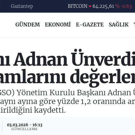
r
Gaziantep
DOLAR
47,7143
%0.16
EURO
55,0317
%-0.02
GÜNDEM
EKONOMİ
E-GAZETE
SAĞLIK
STERLİN
64,2463
%0.07
GRAM ALTIN
6510.40
%0.45
ı Adnan Ünverdi 
BİST100
13.799
%70
amlarını değerle
GSO) Yönetim Kurulu Başkanı Adnan Ü
 aynı ayına göre yüzde 1,2 oranında a
irildiğini kaydetti.
03.03.2026 - 16:13
GÜNCELLEME