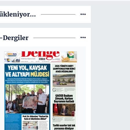
ükleniyor...
-Dergiler