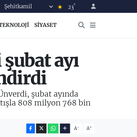
°
Şehitkamil
23
TEKNOLOJİ
SİYASET
şubat ayı
ndirdi
nverdi, şubat ayında
rtışla 808 milyon 768 bin
-
+
A
A