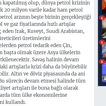
kapatılmış olup, dünya petrol krizinin
ak 20 milyon varile kadar ham petrol
etrol arzının beşte birinin gerçekleştiği
4
ve gaz fiyatlarında hızlı artışlar
ç eden Irak, Kuveyt, Suudi Arabistan,
eticileri üretimlerini
5
erden petrol tedarik eden Çin,
n başta olmak üzere Asya ülkelerin
tkilenecektir. Savaş halinin devam
6
aki artışlarla krizi daha da büyütebilir
ilir. Altın ve döviz piyasasında da ani
 Bu sürecin devam etmesi halinde tüm
iyet artışları ile buna bağlı olarak
ularda tüm ülke ekonomilerine
ni kullandı.