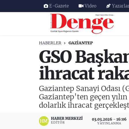
E-Gazete
Video
Yazarla
Nöbetçi Eczaneler
Hava Durumu
HABERLER
GAZIANTEP
GSO Başkan
Trafik Durumu
Süper Lig Puan Durumu ve Fikstür
ihracat rak
Tüm Manşetler
Gaziantep Sanayi Odası (
Son Dakika Haberleri
Gaziantep'ten geçen yılın
dolarlık ihracat gerçekleşt
Haber Arşivi
HABER MERKEZI
03.03.2026 - 16:06
EDITÖR
YAYINLANMA