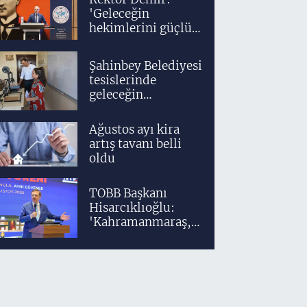
'Geleceğin
hekimlerini güçlü
bir akademik ve
klinik altyapıyla
Şahinbey Belediyesi
yetiştiriyoruz'
tesislerinde
geleceğin
tasarımcıları
teknolojiyle
Ağustos ayı kira
yetişiyor
artış tavanı belli
oldu
TOBB Başkanı
Hisarcıklıoğlu:
'Kahramanmaraş,
üretim gücüyle
Türkiye
ekonomisinin
lokomotif
şehirlerinden