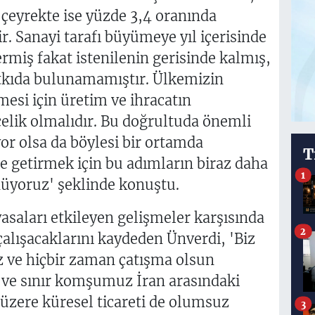
 çeyrekte ise yüzde 3,4 oranında
 Sanayi tarafı büyümeye yıl içerisinde
ermiş fakat istenilenin gerisinde kalmış,
katkıda bulunamamıştır. Ülkemizin
mesi için üretim ve ihracatın
elik olmalıdır. Bu doğrultuda önemli
or olsa da böylesi bir ortamda
T
le getirmek için bu adımların biraz daha
1
üyoruz' şeklinde konuştu.
asaları etkileyen gelişmeler karşısında
2
çalışacaklarını kaydeden Ünverdi, 'Biz
z ve hiçbir zaman çatışma olsun
 ve sınır komşumuz İran arasındaki
üzere küresel ticareti de olumsuz
3