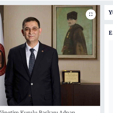
Y
E
 Yönetim Kurulu Başkanı Adnan