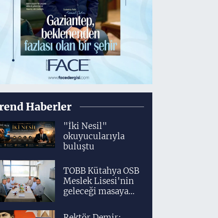
rend Haberler
"İki Nesil"
okuyucularıyla
buluştu
TOBB Kütahya OSB
Meslek Lisesi'nin
geleceği masaya
yatırıldı
Rektör Demir: