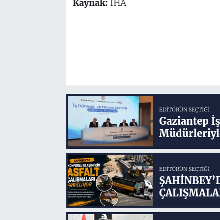
Kaynak:
İHA
EDITÖRÜN SEÇTIĞI
Gaziantep İ
Müdürleriyl
EDITÖRÜN SEÇTIĞI
ŞAHİNBEY’
ÇALIŞMALA