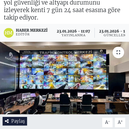
yol güvenliği ve altyapı durumunu
izleyerek kenti 7 gün 24 saat esasına göre
takip ediyor.
HABER MERKEZI
23.01.2026 - 11:07
23.01.2026 - 13
EDITÖR
YAYINLANMA
GÜNCELLEME
Paylaş
-
+
A
A