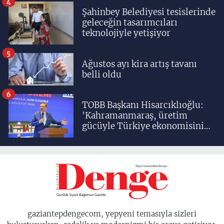
4
Şahinbey Belediyesi tesislerinde
geleceğin tasarımcıları
teknolojiyle yetişiyor
5
Ağustos ayı kira artış tavanı
belli oldu
6
TOBB Başkanı Hisarcıklıoğlu:
'Kahramanmaraş, üretim
gücüyle Türkiye ekonomisinin
lokomotif şehirlerinden
birisidir'
gaziantepdengecom, yepyeni temasıyla sizleri