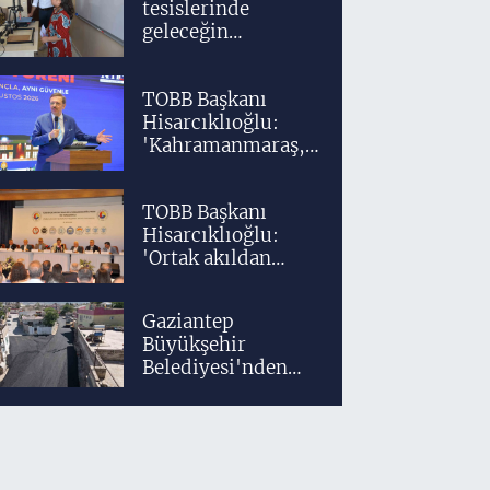
tesislerinde
geleceğin
tasarımcıları
teknolojiyle
TOBB Başkanı
yetişiyor
Hisarcıklıoğlu:
'Kahramanmaraş,
üretim gücüyle
Türkiye
TOBB Başkanı
ekonomisinin
Hisarcıklıoğlu:
lokomotif
'Ortak akıldan
şehirlerinden
uzaklaşmadan
birisidir'
ülkemizi daha
Gaziantep
ileriye taşıyacağız'
Büyükşehir
Belediyesi'nden
Araban'a ilk sıcak
asfalt