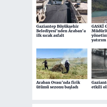
Gaziantep Büyükşehir
GASKİ 
Belediyesi'nden Araban'a
Müdürl
ilk sıcak asfalt
yönetim
yatırım
Araban Ovası'nda firik
Gaziant
ütümü sezonu başladı
etkili o