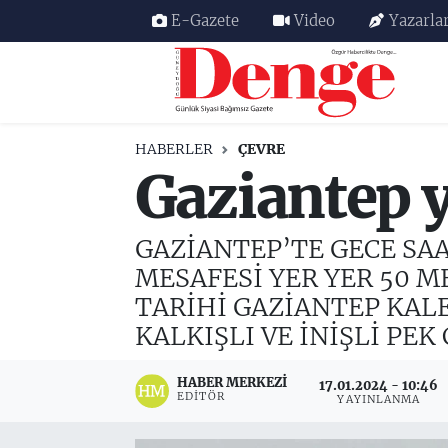
E-Gazete
Video
Yazarla
Nöbetçi Eczaneler
Hava Durumu
HABERLER
ÇEVRE
Gaziantep 
Trafik Durumu
Süper Lig Puan Durumu ve Fikstür
GAZİANTEP’TE GECE SA
MESAFESİ YER YER 50 
Tüm Manşetler
TARİHİ GAZİANTEP KAL
Son Dakika Haberleri
KALKIŞLI VE İNİŞLİ PEK
Haber Arşivi
HABER MERKEZI
17.01.2024 - 10:46
EDITÖR
YAYINLANMA