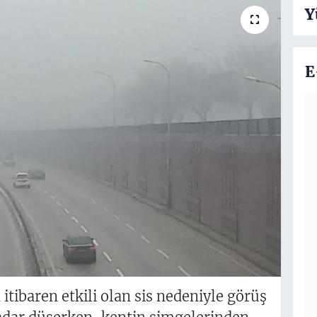
Y
E
itibaren etkili olan sis nedeniyle görüş