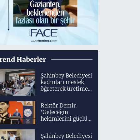
rend Haberler
Şahinbey Belediyesi
kadınları meslek
öğreterek üretime
dahil ediyor
Rektör Demir:
'Geleceğin
hekimlerini güçlü
bir akademik ve
klinik altyapıyla
Şahinbey Belediyesi
yetiştiriyoruz'