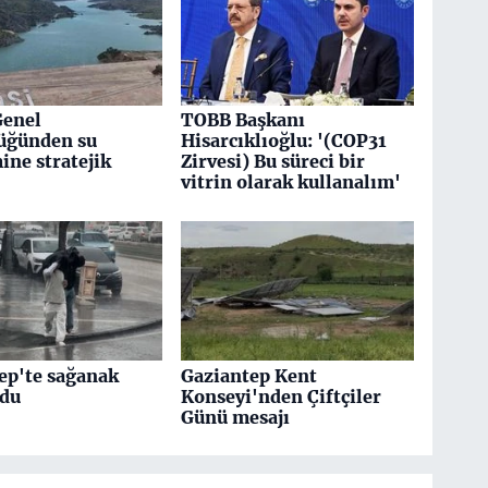
Genel
TOBB Başkanı
üğünden su
Hisarcıklıoğlu: '(COP31
ine stratejik
Zirvesi) Bu süreci bir
vitrin olarak kullanalım'
ep'te sağanak
Gaziantep Kent
ldu
Konseyi'nden Çiftçiler
Günü mesajı