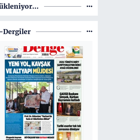
ükleniyor...
-Dergiler