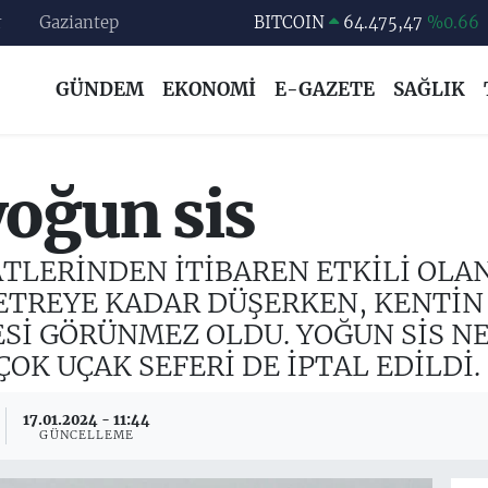
r
Gaziantep
DOLAR
47,5986
%0.06
EURO
55,0700
%0.1
GÜNDEM
EKONOMİ
E-GAZETE
SAĞLIK
STERLİN
64,2438
%0.21
GRAM ALTIN
6518.23
%0.39
BİST100
13.703
%0
yoğun sis
BITCOIN
64.475,47
%0.66
ATLERİNDEN İTİBAREN ETKİLİ OLA
METREYE KADAR DÜŞERKEN, KENTİ
ESİ GÖRÜNMEZ OLDU. YOĞUN SİS N
 ÇOK UÇAK SEFERİ DE İPTAL EDİLDİ.
17.01.2024 - 11:44
GÜNCELLEME