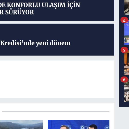
DE KONFORLU ULAŞIM İÇİN
R SÜRÜYOR
4
Kredisi'nde yeni dönem
5
6