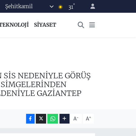
°
Şehitkamil
31
TEKNOLOJİ
SİYASET
N SİS NEDENİYLE GÖRÜŞ
N SİMGELERİNDEN
EDENİYLE GAZİANTEP
-
+
A
A