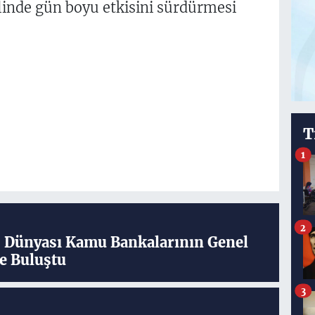
linde gün boyu etkisini sürdürmesi
T
1
2
ş Dünyası Kamu Bankalarının Genel
e Buluştu
3