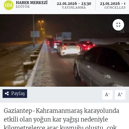
HABER MERKEZI
22.01.2026 - 23:30
23.01.2026 - 09
EDITÖR
YAYINLANMA
GÜNCELLEM
Paylaş
-
+
A
A
Gaziantep-Kahramanmaraş karayolunda
etkili olan yoğun kar yağışı nedeniyle
kilometrelerce araç kuyruğu oluştu, çok