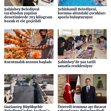
Şahinbey Belediyesi
Şehitkamil Belediyesi,
tarafından yapılan
koruma altındaki çocukları
denetimlerde 703 kilogram
sporla buluşturuyor
bozuk et ele geçirildi
Kurutmalık sezonu başladı
Şahinbey'de yaz tatili
sanatla renkleniyor
Gaziantep Büyükşehir
Ünverdi temmuz ayı ihracat
Belediyesi'nden Araban'a
rakamlarını değerlendirdi