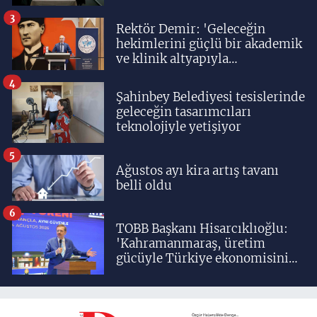
3
Rektör Demir: 'Geleceğin
hekimlerini güçlü bir akademik
ve klinik altyapıyla
yetiştiriyoruz'
4
Şahinbey Belediyesi tesislerinde
geleceğin tasarımcıları
teknolojiyle yetişiyor
5
Ağustos ayı kira artış tavanı
belli oldu
6
TOBB Başkanı Hisarcıklıoğlu:
'Kahramanmaraş, üretim
gücüyle Türkiye ekonomisinin
lokomotif şehirlerinden
birisidir'