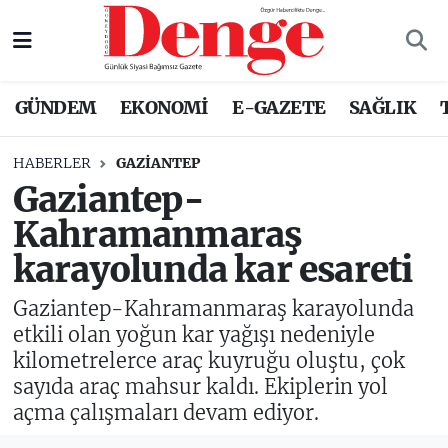
Nöbetçi Eczaneler
GÜNDEM
EKONOMİ
E-GAZETE
SAĞLIK
Hava Durumu
HABERLER
GAZIANTEP
Trafik Durumu
Gaziantep-
Kahramanmaraş
Süper Lig Puan Durumu ve Fikstür
karayolunda kar esareti
Tüm Manşetler
Gaziantep-Kahramanmaraş karayolunda
Son Dakika Haberleri
etkili olan yoğun kar yağışı nedeniyle
kilometrelerce araç kuyruğu oluştu, çok
Haber Arşivi
sayıda araç mahsur kaldı. Ekiplerin yol
açma çalışmaları devam ediyor.