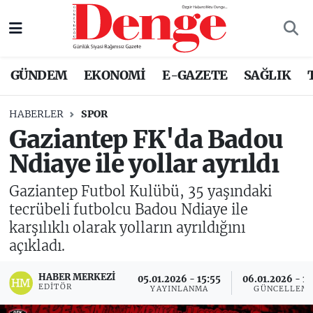
Nöbetçi Eczaneler
GÜNDEM
EKONOMİ
E-GAZETE
SAĞLIK
Hava Durumu
HABERLER
SPOR
Trafik Durumu
Gaziantep FK'da Badou
Ndiaye ile yollar ayrıldı
Süper Lig Puan Durumu ve Fikstür
Gaziantep Futbol Kulübü, 35 yaşındaki
Tüm Manşetler
tecrübeli futbolcu Badou Ndiaye ile
karşılıklı olarak yolların ayrıldığını
Son Dakika Haberleri
açıkladı.
Haber Arşivi
HABER MERKEZI
05.01.2026 - 15:55
06.01.2026 - 11
EDITÖR
YAYINLANMA
GÜNCELLEM