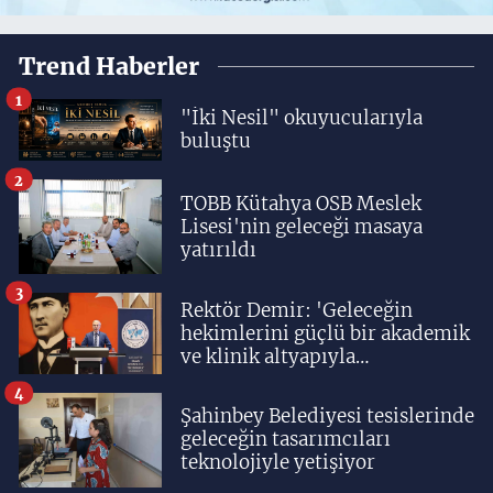
Trend Haberler
1
"İki Nesil" okuyucularıyla
buluştu
2
TOBB Kütahya OSB Meslek
Lisesi'nin geleceği masaya
yatırıldı
3
Rektör Demir: 'Geleceğin
hekimlerini güçlü bir akademik
ve klinik altyapıyla
yetiştiriyoruz'
4
Şahinbey Belediyesi tesislerinde
geleceğin tasarımcıları
teknolojiyle yetişiyor