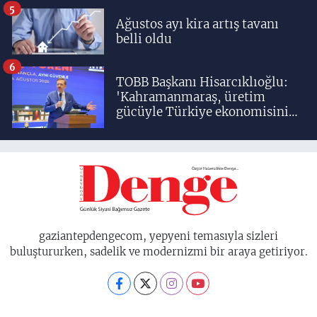
5
Ağustos ayı kira artış tavanı
belli oldu
6
TOBB Başkanı Hisarcıklıoğlu:
'Kahramanmaraş, üretim
gücüyle Türkiye ekonomisinin
lokomotif şehirlerinden
birisidir'
gaziantepdengecom, yepyeni temasıyla sizleri
buluştururken, sadelik ve modernizmi bir araya getiriyor.