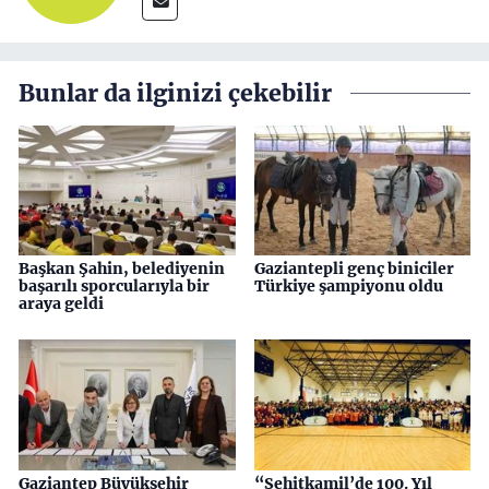
Bunlar da ilginizi çekebilir
Başkan Şahin, belediyenin
Gaziantepli genç biniciler
başarılı sporcularıyla bir
Türkiye şampiyonu oldu
araya geldi
Gaziantep Büyükşehir
“Şehitkamil’de 100. Yıl