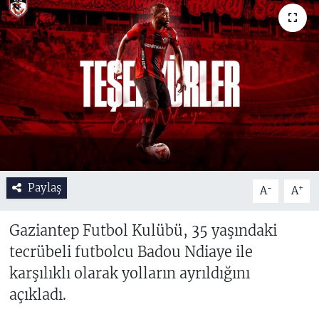
Paylaş
-
+
A
A
Gaziantep Futbol Kulübü, 35 yaşındaki
tecrübeli futbolcu Badou Ndiaye ile
karşılıklı olarak yolların ayrıldığını
açıkladı.