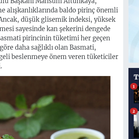
ulu Başkanı Mahsum Altunkaya,
 alışkanlıklarında baldo pirinç önemli
“Ancak, düşük glisemik indeksi, yüksek
ermesi sayesinde kan şekerini dengede
asmati pirincinin tüketimi her geçen
 göre daha sağlıklı olan Basmati,
ngeli beslenmeye önem veren tüketiciler
i.
T
1
2