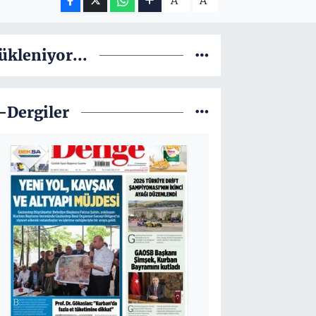
A
A
ükleniyor...
-Dergiler