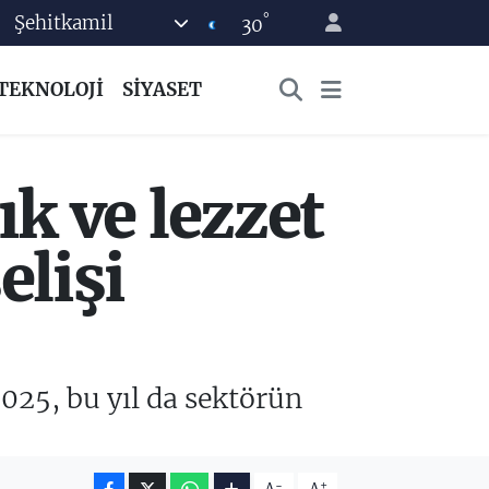
°
Şehitkamil
30
TEKNOLOJİ
SİYASET
k ve lezzet
lişi
025, bu yıl da sektörün
-
+