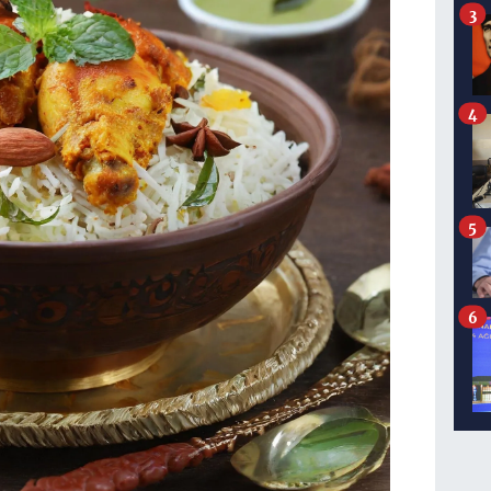
3
4
5
6