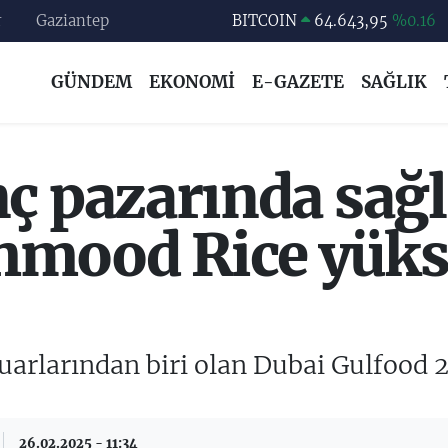
BITCOIN
64.643,95
%0.16
r
Gaziantep
DOLAR
47,6006
%0.06
EURO
55,0250
%0.02
GÜNDEM
EKONOMİ
E-GAZETE
SAĞLIK
STERLİN
64,2398
%0.2
GRAM ALTIN
6500.87
%0.12
ç pazarında sağlı
BİST100
13.799
%70
mood Rice yükse
arlarından biri olan Dubai Gulfood 2
26.02.2025 - 11:34