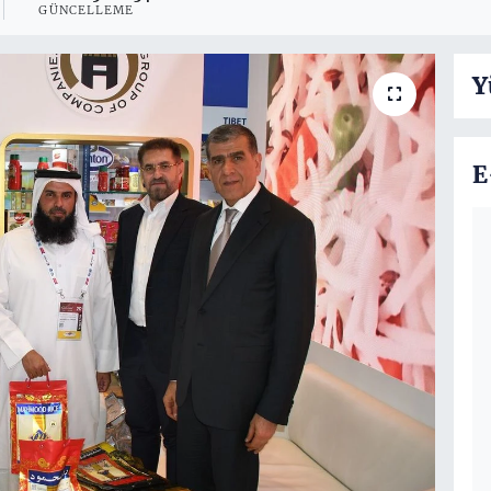
GÜNCELLEME
Y
E