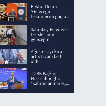
Rektör Demir:
'Geleceğin
hekimlerini güçlü
bir akademik ve
klinik altyapıyla
Şahinbey Belediyesi
yetiştiriyoruz'
tesislerinde
geleceğin
tasarımcıları
teknolojiyle
Ağustos ayı kira
yetişiyor
artış tavanı belli
oldu
TOBB Başkanı
Hisarcıklıoğlu:
'Kahramanmaraş,
üretim gücüyle
Türkiye
ekonomisinin
lokomotif