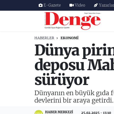
E-Gazete
Video
Yazarla
Nöbetçi Eczaneler
Hava Durumu
HABERLER
EKONOMİ
Dünya pirin
Trafik Durumu
Süper Lig Puan Durumu ve Fikstür
deposu Mah
Tüm Manşetler
sürüyor
Son Dakika Haberleri
Dünyanın en büyük gıda fu
Haber Arşivi
devlerini bir araya getirdi.
HABER MERKEZI
25.02.2025 - 13:10