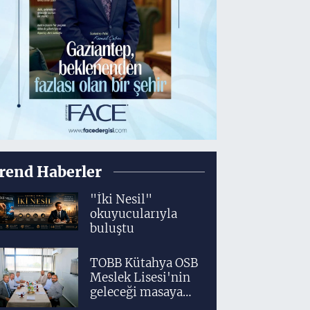
rend Haberler
"İki Nesil"
okuyucularıyla
buluştu
TOBB Kütahya OSB
Meslek Lisesi'nin
geleceği masaya
yatırıldı