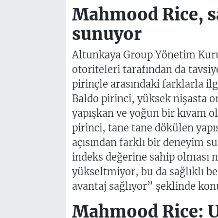
Mahmood Rice, sa
sunuyor
Altunkaya Group Yönetim Kuru
otoriteleri tarafından da tavsi
pirinçle arasındaki farklarla il
Baldo pirinci, yüksek nişasta o
yapışkan ve yoğun bir kıvam ol
pirinci, tane tane dökülen yap
açısından farklı bir deneyim s
indeks değerine sahip olması n
yükseltmiyor, bu da sağlıklı b
avantaj sağlıyor” şeklinde kon
Mahmood Rice: Ul