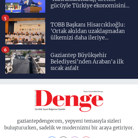
gücüyle Türkiye ekonomisinin
lokomotif şehirlerinden
birisidir'
5
TOBB Başkanı Hisarcıklıoğlu:
'Ortak akıldan uzaklaşmadan
ülkemizi daha ileriye
taşıyacağız'
6
Gaziantep Büyükşehir
Belediyesi'nden Araban'a ilk
sıcak asfalt
gaziantepdengecom, yepyeni temasıyla sizleri
buluştururken, sadelik ve modernizmi bir araya getiriyor.