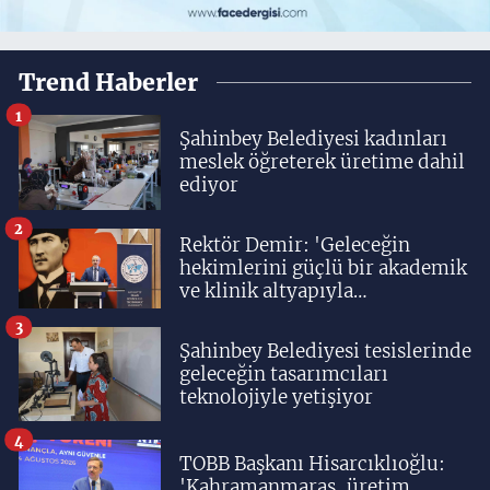
Trend Haberler
1
Şahinbey Belediyesi kadınları
meslek öğreterek üretime dahil
ediyor
2
Rektör Demir: 'Geleceğin
hekimlerini güçlü bir akademik
ve klinik altyapıyla
yetiştiriyoruz'
3
Şahinbey Belediyesi tesislerinde
geleceğin tasarımcıları
teknolojiyle yetişiyor
4
TOBB Başkanı Hisarcıklıoğlu:
'Kahramanmaraş, üretim