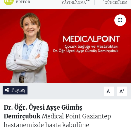
EDITÖR
YAYINLANMA
GÜNCELLEME
Paylaş
-
+
A
A
Dr. Öğr. Üyesi Ayşe Gümüş
Demirçubuk
Medical Point Gaziantep
hastanemizde hasta kabulüne