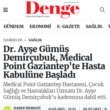
Nöbetçi Eczaneler
GÜNDEM
EKONOMİ
E-GAZETE
SAĞLIK
Hava Durumu
HABERLER
SAĞLIK
Trafik Durumu
Dr. Ayşe Gümüş
Demirçubuk, Medical
Süper Lig Puan Durumu ve Fikstür
Point Gaziantep'te Hasta
Tüm Manşetler
Kabulüne Başladı
Son Dakika Haberleri
Medical Point Gaziantep Hastanesi, Çocuk
Sağlığı ve Hastalıkları Uzmanı Dr. Ayşe
Haber Arşivi
Gümüş Demirçubuk'u kadrosuna dahil etti.
HABER MERKEZI
11.03.2025 - 11:33
04.07.2025 - 00