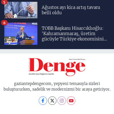
5
Ağustos ayı kira artış tavanı
belli oldu
6
TOBB Başkanı Hisarcıklıoğlu:
'Kahramanmaraş, üretim
gücüyle Türkiye ekonomisinin
lokomotif şehirlerinden
birisidir'
gaziantepdengecom, yepyeni temasıyla sizleri
buluştururken, sadelik ve modernizmi bir araya getiriyor.