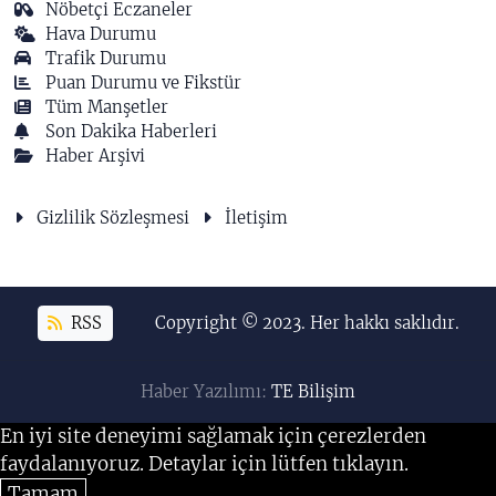
Nöbetçi Eczaneler
Hava Durumu
Trafik Durumu
Puan Durumu ve Fikstür
Tüm Manşetler
Son Dakika Haberleri
Haber Arşivi
Gizlilik Sözleşmesi
İletişim
RSS
Copyright © 2023. Her hakkı saklıdır.
Haber Yazılımı:
TE Bilişim
En iyi site deneyimi sağlamak için çerezlerden
faydalanıyoruz. Detaylar için lütfen tıklayın.
Tamam