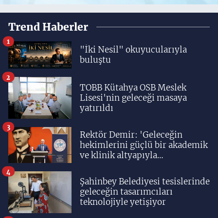
Trend Haberler
1
"İki Nesil" okuyucularıyla
buluştu
2
TOBB Kütahya OSB Meslek
Lisesi'nin geleceği masaya
yatırıldı
3
Rektör Demir: 'Geleceğin
hekimlerini güçlü bir akademik
ve klinik altyapıyla
yetiştiriyoruz'
4
Şahinbey Belediyesi tesislerinde
geleceğin tasarımcıları
teknolojiyle yetişiyor