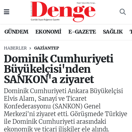
Nöbetçi Eczaneler
GÜNDEM
EKONOMİ
E-GAZETE
SAĞLIK
Hava Durumu
HABERLER
GAZIANTEP
Trafik Durumu
Dominik Cumhuriyeti
Büyükelçisi'nden
Süper Lig Puan Durumu ve Fikstür
SANKON'a ziyaret
Tüm Manşetler
Dominik Cumhuriyeti Ankara Büyükelçisi
Son Dakika Haberleri
Elvis Alam, Sanayi ve Ticaret
Konfederasyonu (SANKON) Genel
Haber Arşivi
Merkezi'ni ziyaret etti. Görüşmede Türkiye
ile Dominik Cumhuriyeti arasındaki
ekonomik ve ticari ilişkiler ele alındı.