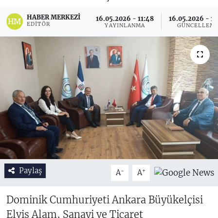
HABER MERKEZI
16.05.2026 - 11:48
16.05.2026 - 12
EDITÖR
YAYINLANMA
GÜNCELLEM
Paylaş
-
+
A
A
Dominik Cumhuriyeti Ankara Büyükelçisi
Elvis Alam, Sanayi ve Ticaret