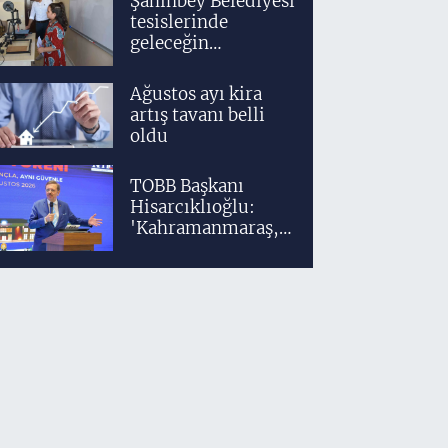
Şahinbey Belediyesi
yetiştiriyoruz'
tesislerinde
geleceğin
tasarımcıları
teknolojiyle
Ağustos ayı kira
yetişiyor
artış tavanı belli
oldu
TOBB Başkanı
Hisarcıklıoğlu:
'Kahramanmaraş,
üretim gücüyle
Türkiye
ekonomisinin
lokomotif
şehirlerinden
birisidir'