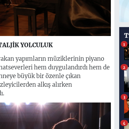
T
ALJİK YOLCULUK
1
ırakan yapımların müziklerinin piyano
natseverleri hem duygulandırdı hem de
2
sahneye büyük bir özenle çıkan
zleyicilerden alkış alırken
ı.
3
4