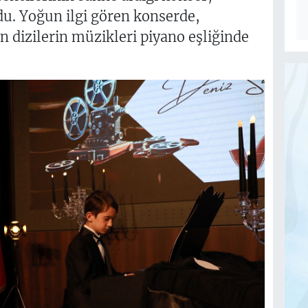
ndu. Yoğun ilgi gören konserde,
 dizilerin müzikleri piyano eşliğinde