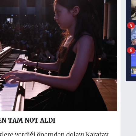
5
6
N TAM NOT ALDI
iklere verdiği önemden dolayı Karatay