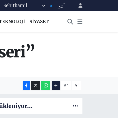
°
Şehitkamil
30
TEKNOLOJİ
SİYASET
seri”
-
+
A
A
ükleniyor...