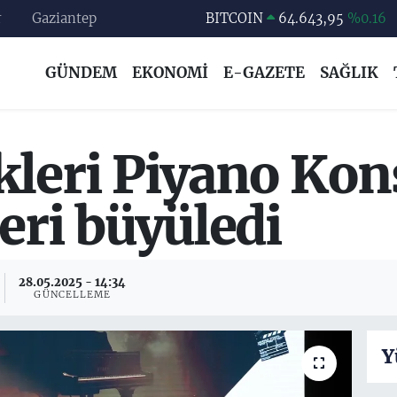
r
Gaziantep
DOLAR
47,6006
%0.06
EURO
55,0250
%0.02
GÜNDEM
EKONOMİ
E-GAZETE
SAĞLIK
STERLİN
64,2398
%0.2
GRAM ALTIN
6500.87
%0.12
BİST100
13.799
%70
kleri Piyano Kon
BITCOIN
64.643,95
%0.16
eri büyüledi
28.05.2025 - 14:34
GÜNCELLEME
Y