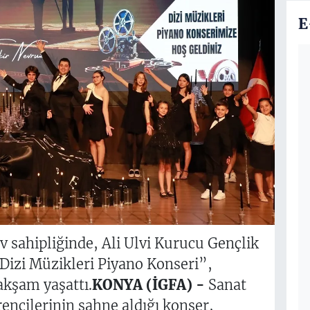
E
v sahipliğinde, Ali Ulvi Kurucu Gençlik
Dizi Müzikleri Piyano Konseri”,
akşam yaşattı.
KONYA (İGFA) -
Sanat
ncilerinin sahne aldığı konser,