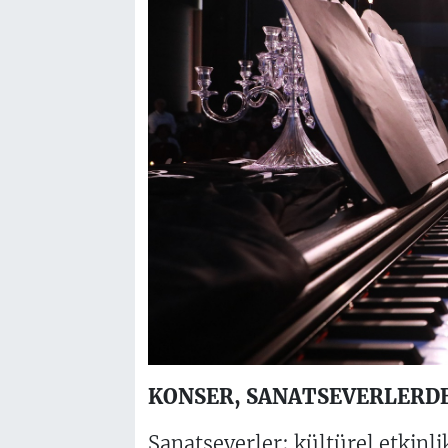
KONSER, SANATSEVE
RLERDE
Sanatseverler; kültürel etkinl