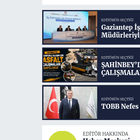
EDITÖRÜN SEÇTIĞI
Gaziantep İ
Müdürleriyl
EDITÖRÜN SEÇTIĞI
ŞAHİNBEY’
ÇALIŞMALA
EDITÖRÜN SEÇTIĞI
TOBB Nefes 
EDITÖR HAKKINDA