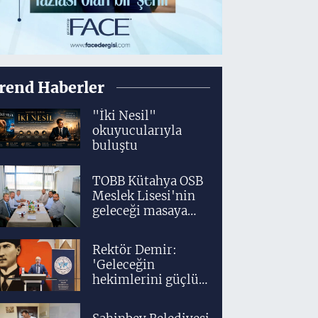
rend Haberler
"İki Nesil"
okuyucularıyla
buluştu
TOBB Kütahya OSB
Meslek Lisesi'nin
geleceği masaya
yatırıldı
Rektör Demir:
'Geleceğin
hekimlerini güçlü
bir akademik ve
klinik altyapıyla