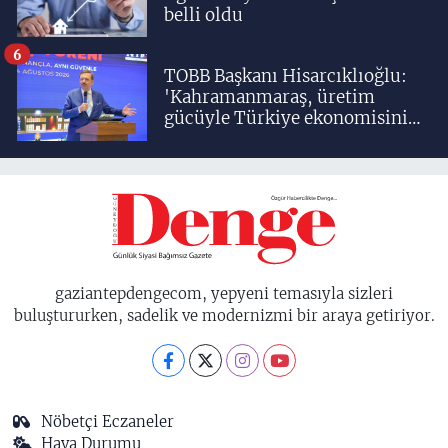
belli oldu
6
TOBB Başkanı Hisarcıklıoğlu:
'Kahramanmaraş, üretim
gücüyle Türkiye ekonomisinin
lokomotif şehirlerinden
birisidir'
gaziantepdengecom, yepyeni temasıyla sizleri
buluştururken, sadelik ve modernizmi bir araya getiriyor.
Nöbetçi Eczaneler
Hava Durumu