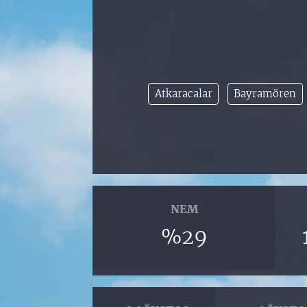
Atkaracalar
Bayramören
NEM
%29