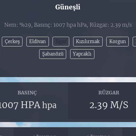
Güneşli
Nem: %29, Basınç: 1007 hpa hPa, Rüzgar: 2.39 m/s
Çerkeş
Eldivan
Ilgaz
Kızılırmak
Korgun
Şabanözü
Yapraklı
BASINÇ
RÜZGAR
1007 HPA
2.39 M/S
hpa