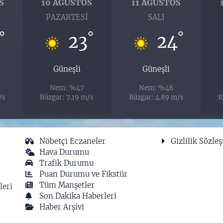
S
10 AĞUSTOS
11 AĞUSTOS
PAZARTESI
SALI
°
°
°
23
24
Güneşli
Güneşli
Nem: %47
Nem: %46
/s
Rüzgar: 7.19 m/s
Rüzgar: 4.89 m/s
R
Nöbetçi Eczaneler
Gizlilik Sözle
Hava Durumu
Trafik Durumu
Puan Durumu ve Fikstür
Tüm Manşetler
leri
Son Dakika Haberleri
Haber Arşivi