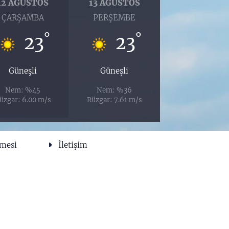
12 AĞUSTOS
13 AĞUSTOS
ÇARŞAMBA
PERŞEMBE
°
°
23
23
Güneşli
Güneşli
Nem: %45
Nem: %36
üzgar: 6.00 m/s
Rüzgar: 7.61 m/s
şmesi
İletişim