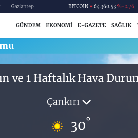
r
Gaziantep
BITCOIN
64.360,53
%-0.76
DOLAR
47,7069
%0.17
GÜNDEM
EKONOMİ
E-GAZETE
SAĞLIK
EURO
55,0265
%0.01
STERLİN
64,1897
%0.02
umu
GRAM ALTIN
6574.81
%1.44
BİST100
13.887
%64
ın ve 1 Haftalık Hava Dur
Çankırı
°
30