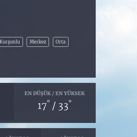
Kurşunlu
Merkez
Orta
EN DÜŞÜK / EN YÜKSEK
°
°
17
/ 33