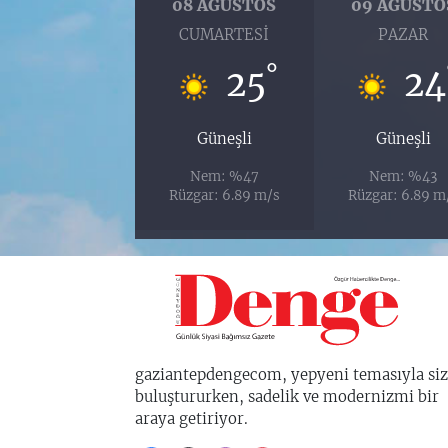
08 AĞUSTOS
09 AĞUSTO
CUMARTESI
PAZAR
°
25
24
Güneşli
Güneşli
Nem: %47
Nem: %43
Rüzgar: 6.89 m/s
Rüzgar: 6.89 m
gaziantepdengecom, yepyeni temasıyla siz
buluştururken, sadelik ve modernizmi bir
araya getiriyor.