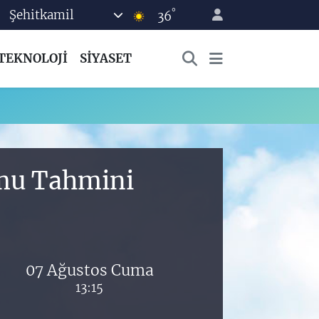
°
Şehitkamil
36
TEKNOLOJİ
SİYASET
umu Tahmini
07 Ağustos Cuma
13:15