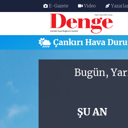
E-Gazete
Video
Yazarla
Nöbetçi Eczaneler
Hava Durumu
Çankırı Hava Dur
Trafik Durumu
Süper Lig Puan Durumu ve Fikstür
Bugün, Yar
Tüm Manşetler
Son Dakika Haberleri
ŞU AN
Haber Arşivi