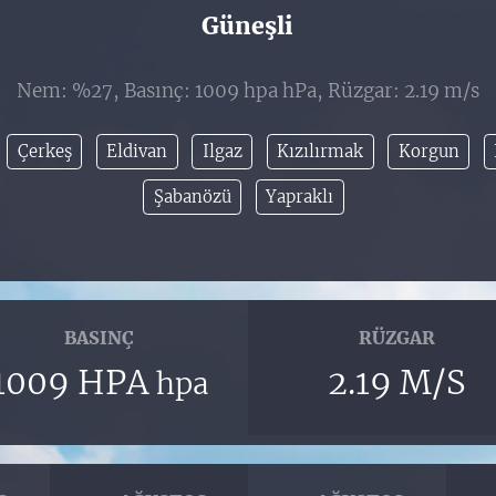
Güneşli
Nem: %27, Basınç: 1009 hpa hPa, Rüzgar: 2.19 m/s
Çerkeş
Eldivan
Ilgaz
Kızılırmak
Korgun
Şabanözü
Yapraklı
BASINÇ
RÜZGAR
1009 HPA
2.19 M/S
hpa