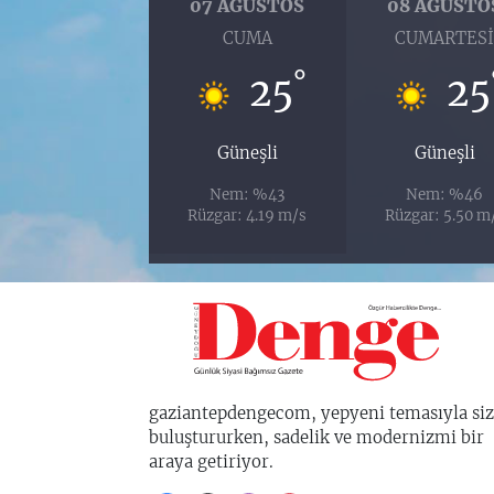
07 AĞUSTOS
08 AĞUSTO
CUMA
CUMARTES
°
25
25
Güneşli
Güneşli
Nem: %43
Nem: %46
Rüzgar: 4.19 m/s
Rüzgar: 5.50 m
gaziantepdengecom, yepyeni temasıyla siz
buluştururken, sadelik ve modernizmi bir
araya getiriyor.