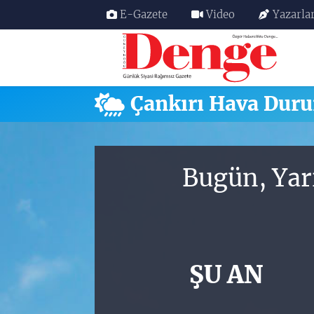
E-Gazete
Video
Yazarla
Nöbetçi Eczaneler
Hava Durumu
Çankırı Hava Dur
Trafik Durumu
Süper Lig Puan Durumu ve Fikstür
Bugün, Yar
Tüm Manşetler
Son Dakika Haberleri
ŞU AN
Haber Arşivi