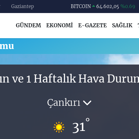
r
Gaziantep
BITCOIN
64.602,05
%0.69
DOLAR
47,6006
%0.06
GÜNDEM
EKONOMİ
E-GAZETE
SAĞLIK
EURO
55,0250
%0.02
STERLİN
64,2398
%0.2
umu
GRAM ALTIN
6513.94
%0.32
BİST100
13.768
%48
ın ve 1 Haftalık Hava Dur
Çankırı
°
31