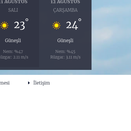
11 AĞUSTOS
12 AĞUSTOS
SALI
ÇARŞAMBA
°
°
23
24
Güneşli
Güneşli
Nem: %47
Nem: %45
üzgar: 2.11 m/s
Rüzgar: 3.11 m/s
şmesi
İletişim