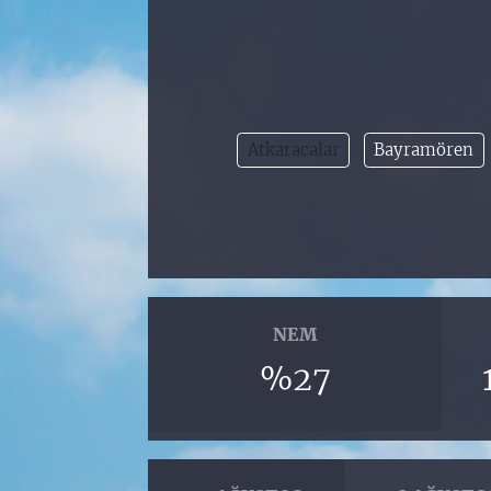
Atkaracalar
Bayramören
NEM
%27