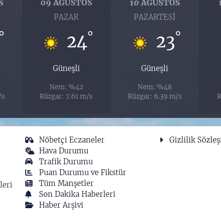
S
09 AĞUSTOS
10 AĞUSTOS
I
PAZAR
PAZARTESI
°
°
°
24
23
Güneşli
Güneşli
Nem: %42
Nem: %48
/s
Rüzgar: 7.61 m/s
Rüzgar: 6.39 m/s
R
Nöbetçi Eczaneler
Gizlilik Sözle
Hava Durumu
Trafik Durumu
Puan Durumu ve Fikstür
Tüm Manşetler
leri
Son Dakika Haberleri
Haber Arşivi