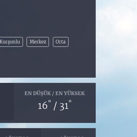
Kurşunlu
Merkez
Orta
EN DÜŞÜK / EN YÜKSEK
°
°
16
/ 31