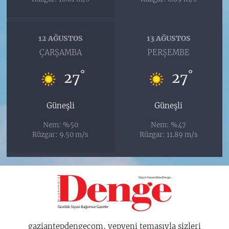
12 AĞUSTOS
13 AĞUSTOS
ÇARŞAMBA
PERŞEMBE
°
°
27
27
Güneşli
Güneşli
Nem: %50
Nem: %47
Rüzgar: 9.50 m/s
Rüzgar: 11.89 m/s
gaziantepdengecom, yepyeni temasıyla sizleri