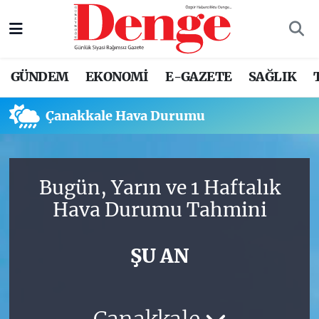
Nöbetçi Eczaneler
GÜNDEM
EKONOMİ
E-GAZETE
SAĞLIK
Hava Durumu
Çanakkale Hava Durumu
Trafik Durumu
Süper Lig Puan Durumu ve Fikstür
Bugün, Yarın ve 1 Haftalık
Tüm Manşetler
Hava Durumu Tahmini
Son Dakika Haberleri
ŞU AN
Haber Arşivi
Çanakkale