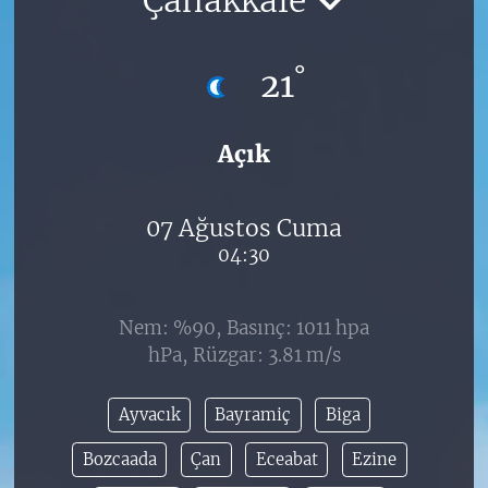
°
21
Açık
07 Ağustos Cuma
04:30
Nem: %90, Basınç: 1011 hpa
hPa, Rüzgar: 3.81 m/s
Ayvacık
Bayramiç
Biga
Bozcaada
Çan
Eceabat
Ezine