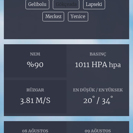
Gelibolu
Gökçeada
Lapseki
Merkez
Yenice
NEM
BASINÇ
%90
1011 HPA
hpa
RÜZGAR
EN DÜŞÜK / EN YÜKSEK
°
°
3.81 M/S
20
/ 34
08 AĞUSTOS
09 AĞUSTOS