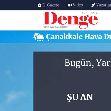
E-Gazete
Video
Yazarla
Nöbetçi Eczaneler
Hava Durumu
Çanakkale Hava 
Trafik Durumu
Süper Lig Puan Durumu ve Fikstür
Bugün, Yar
Tüm Manşetler
Son Dakika Haberleri
ŞU AN
Haber Arşivi