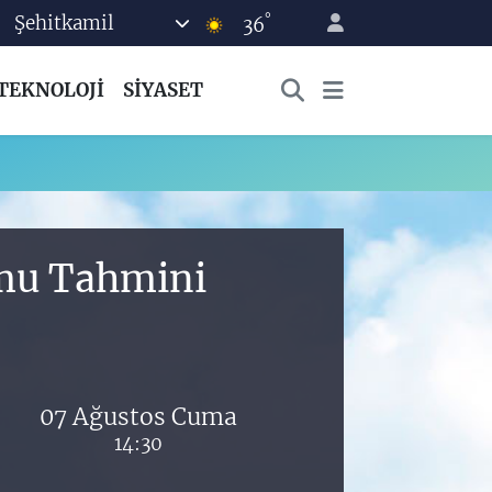
°
Şehitkamil
36
TEKNOLOJİ
SİYASET
umu Tahmini
07 Ağustos Cuma
14:30