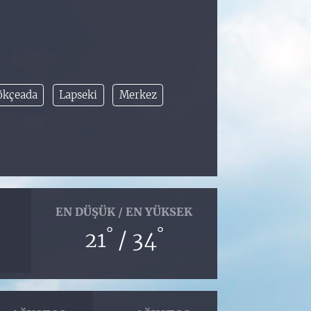
ökçeada
Lapseki
Merkez
EN DÜŞÜK / EN YÜKSEK
°
°
21
/ 34