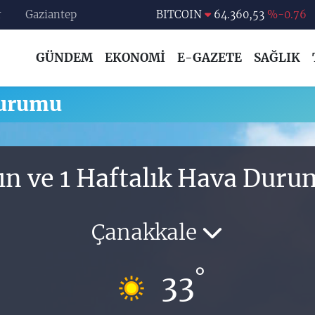
r
Gaziantep
BITCOIN
64.360,53
%-0.76
DOLAR
47,7069
%0.17
GÜNDEM
EKONOMİ
E-GAZETE
SAĞLIK
EURO
55,0265
%0.01
STERLİN
64,1897
%0.02
Durumu
GRAM ALTIN
6618.49
%2.12
BİST100
13.887
%64
ın ve 1 Haftalık Hava Dur
Çanakkale
°
33