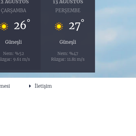
12 AĞUSTOS
13 AĞUSTOS
ÇARŞAMBA
PERŞEMBE
°
°
26
27
Güneşli
Güneşli
Nem: %52
Nem: %47
üzgar: 9.61 m/s
Rüzgar: 11.81 m/s
şmesi
İletişim