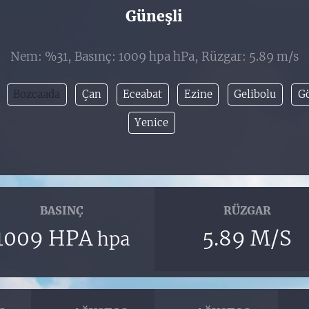
Güneşli
Nem: %31, Basınç: 1009 hpa hPa, Rüzgar: 5.89 m/s
Bozcaada
Çan
Eceabat
Ezine
Gelibolu
G
Yenice
BASINÇ
RÜZGAR
1009 HPA
5.89 M/S
hpa