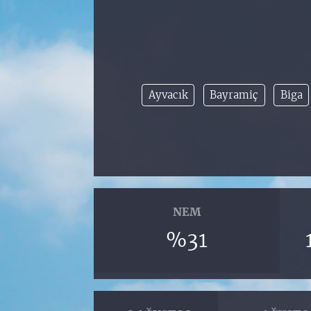
Ayvacık
Bayramiç
Biga
NEM
%31