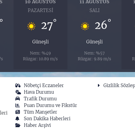
S
10 AĞUSTOS
11 AĞUSTOS
PAZARTESI
SALI
°
°
°
27
26
Güneşli
Güneşli
Nem: %49
Nem: %57
/s
Rüzgar: 10.89 m/s
Rüzgar: 9.89 m/s
R
Nöbetçi Eczaneler
Gizlilik Sözle
Hava Durumu
Trafik Durumu
Puan Durumu ve Fikstür
Tüm Manşetler
leri
Son Dakika Haberleri
Haber Arşivi