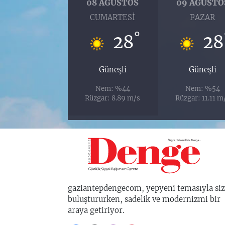
08 AĞUSTOS
09 AĞUSTO
CUMARTESI
PAZAR
°
28
28
Güneşli
Güneşli
Nem: %44
Nem: %54
Rüzgar: 8.89 m/s
Rüzgar: 11.11 m
gaziantepdengecom, yepyeni temasıyla siz
buluştururken, sadelik ve modernizmi bir
araya getiriyor.