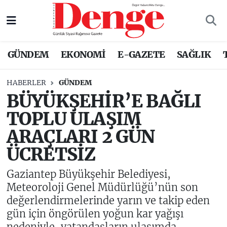
Nöbetçi Eczaneler
GÜNDEM
EKONOMİ
E-GAZETE
SAĞLIK
Hava Durumu
HABERLER
GÜNDEM
Trafik Durumu
BÜYÜKŞEHİR’E BAĞLI
TOPLU ULAŞIM
Süper Lig Puan Durumu ve Fikstür
ARAÇLARI 2 GÜN
Tüm Manşetler
ÜCRETSİZ
Son Dakika Haberleri
Gaziantep Büyükşehir Belediyesi,
Meteoroloji Genel Müdürlüğü’nün son
Haber Arşivi
değerlendirmelerinde yarın ve takip eden
gün için öngörülen yoğun kar yağışı
nedeniyle, vatandaşların ulaşımda