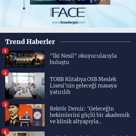
Trend Haberler
1
"İki Nesil" okuyucularıyla
buluştu
2
TOBB Kütahya OSB Meslek
Lisesi'nin geleceği masaya
yatırıldı
3
Rektör Demir: 'Geleceğin
hekimlerini güçlü bir akademik
ve klinik altyapıyla
yetiştiriyoruz'
4