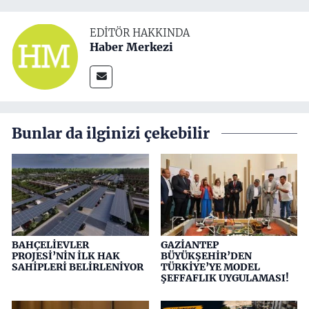
EDITÖR HAKKINDA
Haber Merkezi
Bunlar da ilginizi çekebilir
BAHÇELİEVLER
GAZİANTEP
PROJESİ’NİN İLK HAK
BÜYÜKŞEHİR’DEN
SAHİPLERİ BELİRLENİYOR
TÜRKİYE’YE MODEL
ŞEFFAFLIK UYGULAMASI!