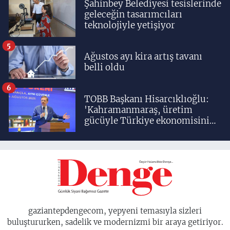
Şahinbey Belediyesi tesislerinde
geleceğin tasarımcıları
teknolojiyle yetişiyor
5
Ağustos ayı kira artış tavanı
belli oldu
6
TOBB Başkanı Hisarcıklıoğlu:
'Kahramanmaraş, üretim
gücüyle Türkiye ekonomisinin
lokomotif şehirlerinden
birisidir'
gaziantepdengecom, yepyeni temasıyla sizleri
buluştururken, sadelik ve modernizmi bir araya getiriyor.