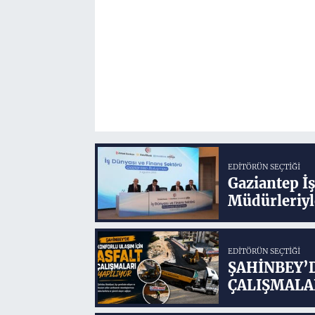
EDITÖRÜN SEÇTIĞI
Gaziantep İ
Müdürleriyl
EDITÖRÜN SEÇTIĞI
ŞAHİNBEY’
ÇALIŞMALA