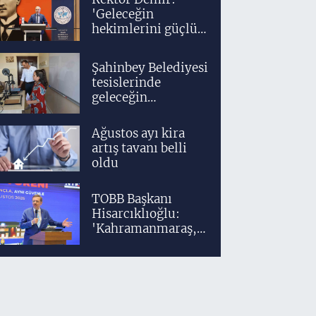
'Geleceğin
hekimlerini güçlü
bir akademik ve
klinik altyapıyla
Şahinbey Belediyesi
yetiştiriyoruz'
tesislerinde
geleceğin
tasarımcıları
teknolojiyle
Ağustos ayı kira
yetişiyor
artış tavanı belli
oldu
TOBB Başkanı
Hisarcıklıoğlu:
'Kahramanmaraş,
üretim gücüyle
Türkiye
ekonomisinin
lokomotif
şehirlerinden