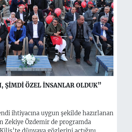
, ŞİMDİ ÖZEL İNSANLAR OLDUK”
ndi ihtiyacına uygun şekilde hazırlanan
an Zekiye Özdemir de programda
Kilis’te dünyaya gözlerini açtığını