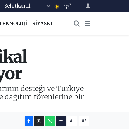
°
Şehitkamil
33
TEKNOLOJİ
SİYASET
ikal
yor
rının desteği ve Türkiye
 dağıtım törenlerine bir
-
+
A
A