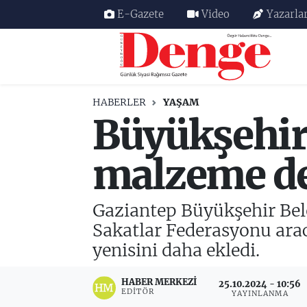
E-Gazete
Video
Yazarla
Nöbetçi Eczaneler
Hava Durumu
HABERLER
YAŞAM
Büyükşehir
Trafik Durumu
Süper Lig Puan Durumu ve Fikstür
malzeme de
Tüm Manşetler
Gaziantep Büyükşehir Bele
Son Dakika Haberleri
Sakatlar Federasyonu arac
yenisini daha ekledi.
Haber Arşivi
HABER MERKEZI
25.10.2024 - 10:56
EDITÖR
YAYINLANMA