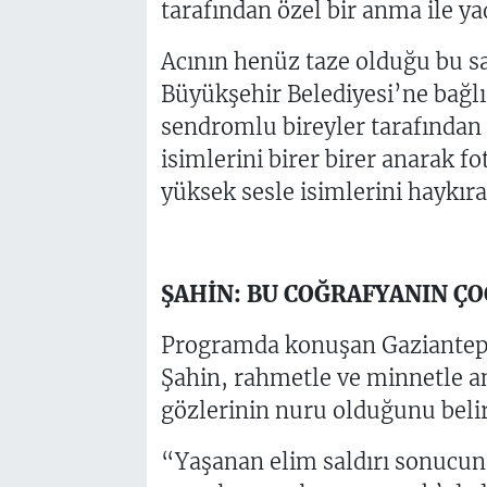
tarafından özel bir anma ile yad
Acının henüz taze olduğu bu sa
Büyükşehir Belediyesi’ne bağl
sendromlu bireyler tarafından a
isimlerini birer birer anarak fo
yüksek sesle isimlerini haykıra
ŞAHİN: BU COĞRAFYANIN Ç
Programda konuşan Gaziantep 
Şahin, rahmetle ve minnetle and
gözlerinin nuru olduğunu belir
“Yaşanan elim saldırı sonucun