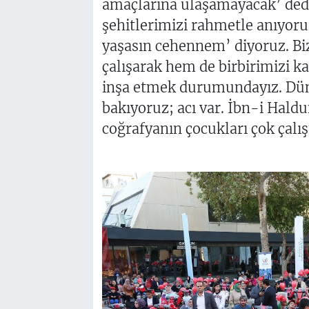
amaçlarına ulaşamayacak’ ded
şehitlerimizi rahmetle anıyoru
yaşasın cehennem’ diyoruz. B
çalışarak hem de birbirimizi ka
inşa etmek durumundayız. Düny
bakıyoruz; acı var. İbn-i Haldu
coğrafyanın çocukları çok çal