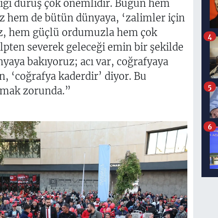
iği duruş çok önemlidir. Bugün hem
z hem de bütün dünyaya, ‘zalimler için
iz, hem güçlü ordumuzla hem çok
4
lpten severek geleceği emin bir şekilde
aya bakıyoruz; acı var, coğrafyaya
n, ‘coğrafya kaderdir’ diyor. Bu
5
ışmak zorunda.”
6