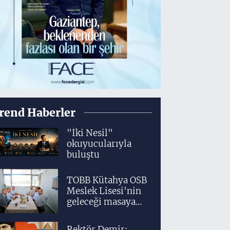
rend Haberler
"İki Nesil"
okuyucularıyla
buluştu
TOBB Kütahya OSB
Meslek Lisesi'nin
geleceği masaya
yatırıldı
Rektör Demir: