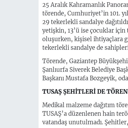
25 Aralık Kahramanlık Panoram
törende, Cumhuriyet’in 101. yıl
29 tekerlekli sandalye dağıtıld
yetişkin, 13’ü ise çocuklar içi
oluşurken, kişisel ihtiyaçlara g
tekerlekli sandalye de sahipleri
Törende, Gaziantep Büyükşehir
Şanlıurfa Siverek Belediye Baş
Başkanı Mustafa Bozgeyik, oda
TUSAŞ ŞEHİTLERİ DE TÖREN
Medikal malzeme dağıtım töre
TUSAŞ’a düzenlenen hain terör
vatandaş unutulmadı. Şehitler