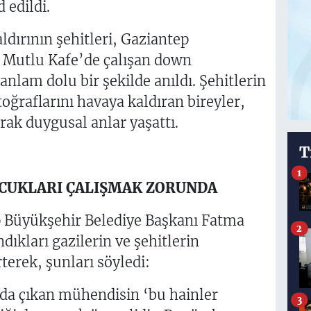
 edildi.
ldırının şehitleri, Gaziantep
ı Mutlu Kafe’de çalışan down
nlam dolu bir şekilde anıldı. Şehitlerin
toğraflarını havaya kaldıran bireyler,
rak duygusal anlar yaşattı.
T
1
OCUKLARI ÇALIŞMAK ZORUNDA
Büyükşehir Belediye Başkanı Fatma
2
ıkları gazilerin ve şehitlerin
terek, şunları söyledi:
da çıkan mühendisin ‘bu hainler
3