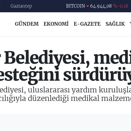
r
Gaziantep
DOLAR
47,7436
%0.18
EURO
55,2510
%0.32
GÜNDEM
EKONOMİ
E-GAZETE
SAĞLIK
STERLİN
64,4811
%0.38
GRAM ALTIN
6660.55
%0.03
BİST100
13.779
%-14
 Belediyesi, med
BITCOIN
64.944,08
%-0.18
steğini sürdürü
diyesi, uluslararası yardım kuruluşla
ılığıyla düzenlediği medikal malzeme