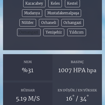
Karacabey
Keles
Kestel
Mudanya
Mustafakemalpaşa
Nilüfer
Orhaneli
Orhangazi
Osmangazi
Yenişehir
Yıldırım
NEM
BASINÇ
%31
1007 HPA
hpa
RÜZGAR
EN DÜŞÜK / EN YÜKSEK
°
°
5.19 M/S
16
/ 34