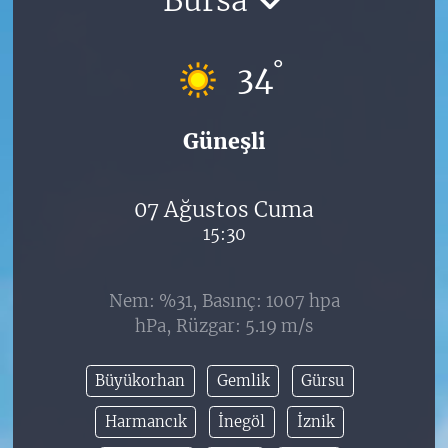
°
34
Güneşli
07 Ağustos Cuma
15:30
Nem: %31, Basınç: 1007 hpa
hPa, Rüzgar: 5.19 m/s
Büyükorhan
Gemlik
Gürsu
Harmancık
İnegöl
İznik