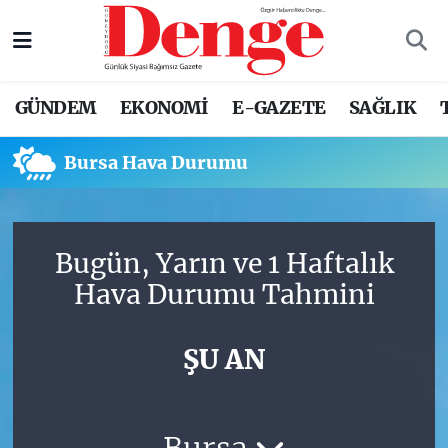
Nöbetçi Eczaneler
GÜNDEM
EKONOMİ
E-GAZETE
SAĞLIK
Hava Durumu
Bursa Hava Durumu
Trafik Durumu
Süper Lig Puan Durumu ve Fikstür
Bugün, Yarın ve 1 Haftalık
Tüm Manşetler
Hava Durumu Tahmini
Son Dakika Haberleri
ŞU AN
Haber Arşivi
Bursa