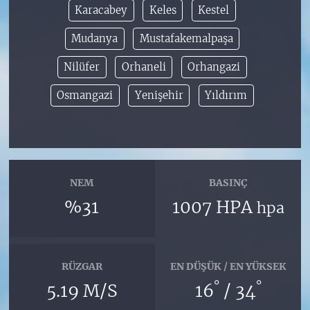
Karacabey
Keles
Kestel
Mudanya
Mustafakemalpaşa
Nilüfer
Orhaneli
Orhangazi
Osmangazi
Yenişehir
Yıldırım
NEM
BASINÇ
%31
1007 HPA
hpa
RÜZGAR
EN DÜŞÜK / EN YÜKSEK
°
°
5.19 M/S
16
/ 34