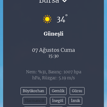
°
34
Güneşli
07 Ağustos Cuma
15:30
Nem: %31, Basınç: 1007 hpa
hPa, Rüzgar: 5.19 m/s
Büyükorhan
Gemlik
Gürsu
Harmancık
İnegöl
İznik