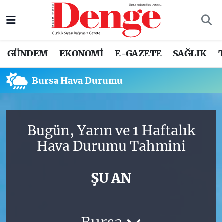
Nöbetçi Eczaneler
GÜNDEM
EKONOMİ
E-GAZETE
SAĞLIK
Hava Durumu
Bursa Hava Durumu
Trafik Durumu
Süper Lig Puan Durumu ve Fikstür
Bugün, Yarın ve 1 Haftalık
Tüm Manşetler
Hava Durumu Tahmini
Son Dakika Haberleri
ŞU AN
Haber Arşivi
Bursa