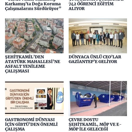
Karkamış’ta Doğa Koruma
742 ÖĞRENCİ EĞİTİM
Çalışmalarını Sürdürüyor”
ALIYOR
ŞEHİTKAMİL’DEN
DÜNYACA ÜNLÜ CEO’LAR
ATATÜRK MAHALLESİ’NE
GAZİANTEP’E GELİYOR
ASFALT YENİLEME
ÇALIŞMASI
GASTRONOMİ DÜNYASI
ÇEVRE DOSTU
İÇİN GİBTÜ’DEN ÖNEMLİ
ŞEHİTKAMİL, MÖP VE E-
ÇALIŞMA
MÖP İLE GELECEĞİ