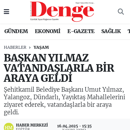
Nöbetçi Eczaneler
GÜNDEM
EKONOMİ
E-GAZETE
SAĞLIK
Hava Durumu
HABERLER
YAŞAM
Trafik Durumu
BAŞKAN YILMAZ
VATANDAŞLARLA BİR
Süper Lig Puan Durumu ve Fikstür
ARAYA GELDİ
Tüm Manşetler
Şehitkamil Belediye Başkanı Umut Yılmaz,
Son Dakika Haberleri
Yalangoz, Dündarlı, Yayıktaş Mahallelerini
ziyaret ederek, vatandaşlarla bir araya
Haber Arşivi
geldi.
HABER MERKEZI
16.04.2025 - 15:35
EDITÖR