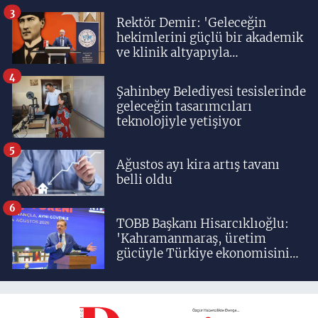
3
Rektör Demir: 'Geleceğin
hekimlerini güçlü bir akademik
ve klinik altyapıyla
yetiştiriyoruz'
4
Şahinbey Belediyesi tesislerinde
geleceğin tasarımcıları
teknolojiyle yetişiyor
5
Ağustos ayı kira artış tavanı
belli oldu
6
TOBB Başkanı Hisarcıklıoğlu:
'Kahramanmaraş, üretim
gücüyle Türkiye ekonomisinin
lokomotif şehirlerinden
birisidir'