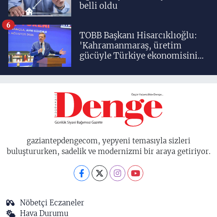
belli oldu
6
TOBB Başkanı Hisarcıklıoğlu:
'Kahramanmaraş, üretim
gücüyle Türkiye ekonomisinin
lokomotif şehirlerinden
birisidir'
gaziantepdengecom, yepyeni temasıyla sizleri
buluştururken, sadelik ve modernizmi bir araya getiriyor.
Nöbetçi Eczaneler
Hava Durumu