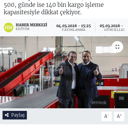
500, günde ise 140 bin kargo işleme
kapasitesiyle dikkat çekiyor.
HABER MERKEZI
04.03.2026 - 15:25
05.03.2026 - 11
EDITÖR
YAYINLANMA
GÜNCELLEM
Paylaş
-
+
A
A