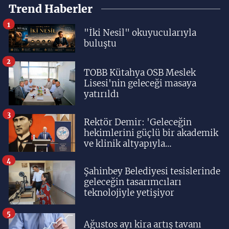
Trend Haberler
1
"İki Nesil" okuyucularıyla
buluştu
2
TOBB Kütahya OSB Meslek
Lisesi'nin geleceği masaya
yatırıldı
3
Rektör Demir: 'Geleceğin
hekimlerini güçlü bir akademik
ve klinik altyapıyla
yetiştiriyoruz'
4
Şahinbey Belediyesi tesislerinde
geleceğin tasarımcıları
teknolojiyle yetişiyor
5
Ağustos ayı kira artış tavanı