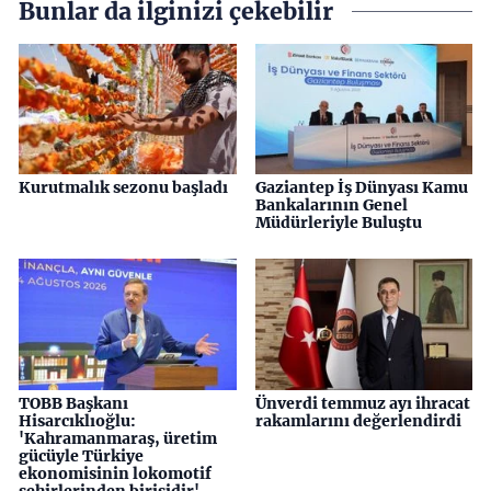
Bunlar da ilginizi çekebilir
Kurutmalık sezonu başladı
Gaziantep İş Dünyası Kamu
Bankalarının Genel
Müdürleriyle Buluştu
TOBB Başkanı
Ünverdi temmuz ayı ihracat
Hisarcıklıoğlu:
rakamlarını değerlendirdi
'Kahramanmaraş, üretim
gücüyle Türkiye
ekonomisinin lokomotif
şehirlerinden birisidir'