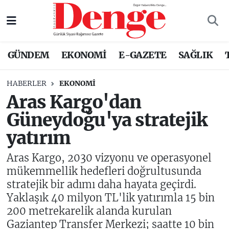
Nöbetçi Eczaneler
GÜNDEM
EKONOMİ
E-GAZETE
SAĞLIK
Hava Durumu
HABERLER
EKONOMİ
Trafik Durumu
Aras Kargo'dan
Güneydoğu'ya stratejik
Süper Lig Puan Durumu ve Fikstür
yatırım
Tüm Manşetler
Aras Kargo, 2030 vizyonu ve operasyonel
Son Dakika Haberleri
mükemmellik hedefleri doğrultusunda
stratejik bir adımı daha hayata geçirdi.
Haber Arşivi
Yaklaşık 40 milyon TL'lik yatırımla 15 bin
200 metrekarelik alanda kurulan
Gaziantep Transfer Merkezi; saatte 10 bin