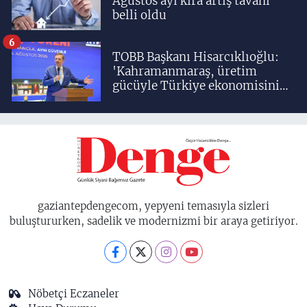
Ağustos ayı kira artış tavanı
belli oldu
6
TOBB Başkanı Hisarcıklıoğlu:
'Kahramanmaraş, üretim
gücüyle Türkiye ekonomisinin
lokomotif şehirlerinden
birisidir'
gaziantepdengecom, yepyeni temasıyla sizleri
buluştururken, sadelik ve modernizmi bir araya getiriyor.
Nöbetçi Eczaneler