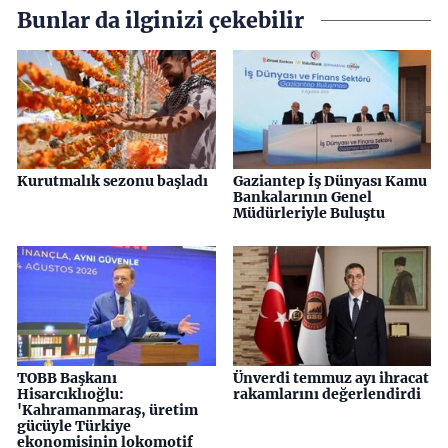
Bunlar da ilginizi çekebilir
Kurutmalık sezonu başladı
Gaziantep İş Dünyası Kamu
Bankalarının Genel
Müdürleriyle Buluştu
TOBB Başkanı
Ünverdi temmuz ayı ihracat
Hisarcıklıoğlu:
rakamlarını değerlendirdi
'Kahramanmaraş, üretim
gücüyle Türkiye
ekonomisinin lokomotif