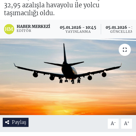
32,95 azalışla havayolu ile yolcu
taşımacılığı oldu.
HABER MERKEZI
05.01.2026 - 10:45
05.01.2026 - 11
EDITÖR
YAYINLANMA
GÜNCELLEM
Paylaş
-
+
A
A