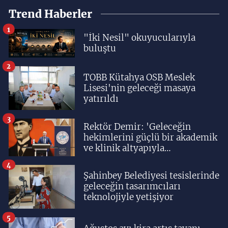
Trend Haberler
1
"İki Nesil" okuyucularıyla
buluştu
2
TOBB Kütahya OSB Meslek
Lisesi'nin geleceği masaya
yatırıldı
3
Rektör Demir: 'Geleceğin
hekimlerini güçlü bir akademik
ve klinik altyapıyla
yetiştiriyoruz'
4
Şahinbey Belediyesi tesislerinde
geleceğin tasarımcıları
teknolojiyle yetişiyor
5