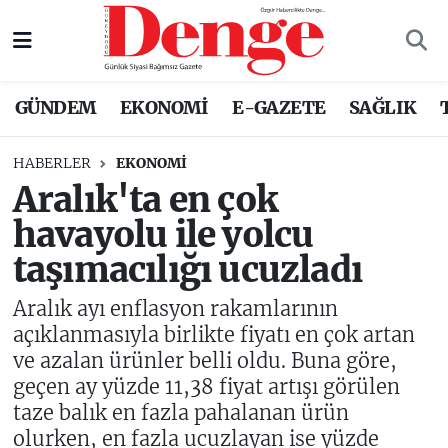
Nöbetçi Eczaneler
GÜNDEM
EKONOMİ
E-GAZETE
SAĞLIK
Hava Durumu
HABERLER
EKONOMİ
Trafik Durumu
Aralık'ta en çok
havayolu ile yolcu
Süper Lig Puan Durumu ve Fikstür
taşımacılığı ucuzladı
Tüm Manşetler
Aralık ayı enflasyon rakamlarının
Son Dakika Haberleri
açıklanmasıyla birlikte fiyatı en çok artan
ve azalan ürünler belli oldu. Buna göre,
Haber Arşivi
geçen ay yüzde 11,38 fiyat artışı görülen
taze balık en fazla pahalanan ürün
olurken, en fazla ucuzlayan ise yüzde