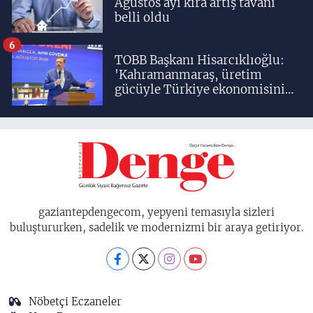
Ağustos ayı kira artış tavanı
belli oldu
6
TOBB Başkanı Hisarcıklıoğlu:
'Kahramanmaraş, üretim
gücüyle Türkiye ekonomisinin
lokomotif şehirlerinden
birisidir'
gaziantepdengecom, yepyeni temasıyla sizleri
buluştururken, sadelik ve modernizmi bir araya getiriyor.
Nöbetçi Eczaneler