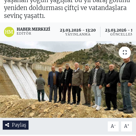
yeniden doldurması çiftçi ve vatandaşlara
sevinç yaşattı.
HABER MERKEZI
23.03.2026 - 13:20
23.03.2026 - 14
EDITÖR
YAYINLANMA
GÜNCELLEM
Paylaş
-
+
A
A