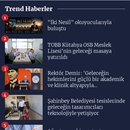
Trend Haberler
1
"İki Nesil" okuyucularıyla
buluştu
2
TOBB Kütahya OSB Meslek
Lisesi'nin geleceği masaya
yatırıldı
3
Rektör Demir: 'Geleceğin
hekimlerini güçlü bir akademik
ve klinik altyapıyla
yetiştiriyoruz'
4
Şahinbey Belediyesi tesislerinde
geleceğin tasarımcıları
teknolojiyle yetişiyor
5