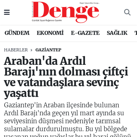
Nöbetçi Eczaneler
GÜNDEM
EKONOMİ
E-GAZETE
SAĞLIK
Hava Durumu
HABERLER
GAZIANTEP
Trafik Durumu
Araban'da Ardıl
Barajı'nın dolması çiftçi
Süper Lig Puan Durumu ve Fikstür
ve vatandaşlara sevinç
Tüm Manşetler
yaşattı
Son Dakika Haberleri
Gaziantep'in Araban ilçesinde bulunan
Ardıl Barajı'nda geçen yıl mart ayında su
Haber Arşivi
seviyesinin düşmesi nedeniyle tarımsal
sulamalar durdurulmuştu. Bu yıl bölgede
yaşanan yoğun yağışlar bu yıl baraj gölünü