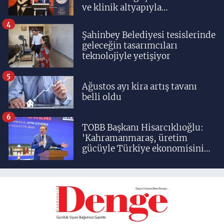
ve klinik altyapıyla
yetiştiriyoruz'
4
Şahinbey Belediyesi tesislerinde
geleceğin tasarımcıları
teknolojiyle yetişiyor
5
Ağustos ayı kira artış tavanı
belli oldu
6
TOBB Başkanı Hisarcıklıoğlu:
'Kahramanmaraş, üretim
gücüyle Türkiye ekonomisinin
lokomotif şehirlerinden
birisidir'