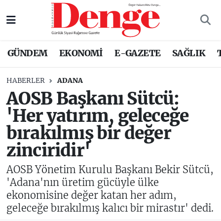
Nöbetçi Eczaneler
GÜNDEM
EKONOMİ
E-GAZETE
SAĞLIK
Hava Durumu
HABERLER
ADANA
Trafik Durumu
AOSB Başkanı Sütcü:
'Her yatırım, geleceğe
Süper Lig Puan Durumu ve Fikstür
bırakılmış bir değer
Tüm Manşetler
zinciridir'
Son Dakika Haberleri
AOSB Yönetim Kurulu Başkanı Bekir Sütcü,
'Adana'nın üretim gücüyle ülke
Haber Arşivi
ekonomisine değer katan her adım,
geleceğe bırakılmış kalıcı bir mirastır' dedi.