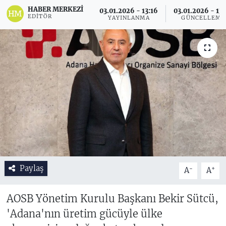
HABER MERKEZI
03.01.2026 - 13:16
03.01.2026 - 13
EDITÖR
YAYINLANMA
GÜNCELLEME
Paylaş
-
+
A
A
AOSB Yönetim Kurulu Başkanı Bekir Sütcü,
'Adana'nın üretim gücüyle ülke