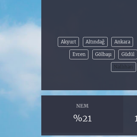
Akyurt
Altındağ
Ankara
Evren
Gölbaşı
Güdül
Nallıhan
NEM
%21