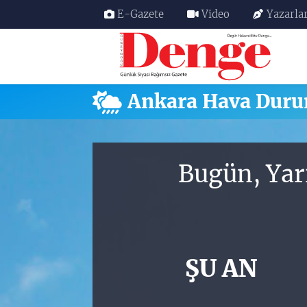
E-Gazete
Video
Yazarla
Nöbetçi Eczaneler
Hava Durumu
Ankara Hava Dur
Trafik Durumu
Süper Lig Puan Durumu ve Fikstür
Bugün, Yar
Tüm Manşetler
Son Dakika Haberleri
ŞU AN
Haber Arşivi