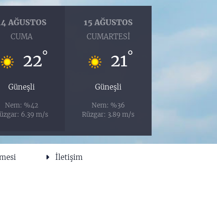
14 AĞUSTOS
15 AĞUSTOS
CUMA
CUMARTESI
°
°
22
21
Güneşli
Güneşli
Nem: %42
Nem: %36
üzgar: 6.39 m/s
Rüzgar: 3.89 m/s
şmesi
İletişim