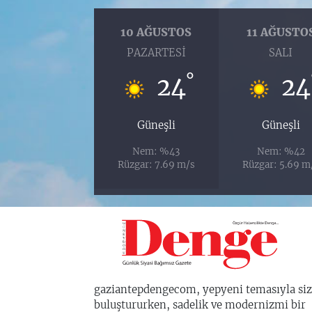
10 AĞUSTOS
11 AĞUSTO
PAZARTESI
SALI
°
24
24
Güneşli
Güneşli
Nem: %43
Nem: %42
Rüzgar: 7.69 m/s
Rüzgar: 5.69 m
gaziantepdengecom, yepyeni temasıyla siz
buluştururken, sadelik ve modernizmi bir