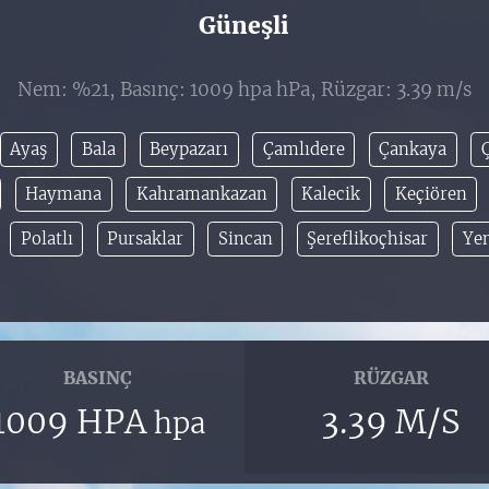
Güneşli
Nem: %21, Basınç: 1009 hpa hPa, Rüzgar: 3.39 m/s
Ayaş
Bala
Beypazarı
Çamlıdere
Çankaya
Haymana
Kahramankazan
Kalecik
Keçiören
Polatlı
Pursaklar
Sincan
Şereflikoçhisar
Ye
BASINÇ
RÜZGAR
1009 HPA
3.39 M/S
hpa