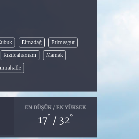
Çubuk
Elmadağ
Etimesgut
Kızılcahamam
Mamak
nimahalle
EN DÜŞÜK / EN YÜKSEK
°
°
17
/ 32