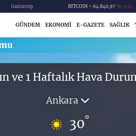
r
Gaziantep
BITCOIN
64.840,97
%-0.15
DOLAR
47,7436
%0.18
GÜNDEM
EKONOMİ
E-GAZETE
SAĞLIK
EURO
55,2510
%0.32
STERLİN
64,4811
%0.38
umu
GRAM ALTIN
6660.55
%0
BİST100
13.779
%-14
ın ve 1 Haftalık Hava Dur
Ankara
°
30