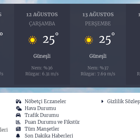
S
12 AĞUSTOS
13 AĞUSTOS
ÇARŞAMBA
PERŞEMBE
°
°
°
25
25
Güneşli
Güneşli
Nem: %36
Nem: %37
/s
Rüzgar: 6.31 m/s
Rüzgar: 7.69 m/s
R
Nöbetçi Eczaneler
Gizlilik Sözle
Hava Durumu
Trafik Durumu
Puan Durumu ve Fikstür
Tüm Manşetler
leri
Son Dakika Haberleri