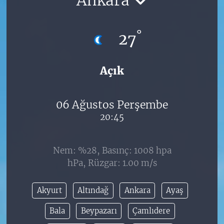
°
27
Açık
06 Ağustos Perşembe
20:45
Nem: %28, Basınç: 1008 hpa
hPa, Rüzgar: 1.00 m/s
Akyurt
Altındağ
Ankara
Ayaş
Bala
Beypazarı
Çamlıdere