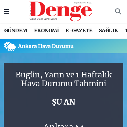
Nöbetçi Eczaneler
GÜNDEM
EKONOMİ
E-GAZETE
SAĞLIK
Hava Durumu
Ankara Hava Durumu
Trafik Durumu
Süper Lig Puan Durumu ve Fikstür
Bugün, Yarın ve 1 Haftalık
Tüm Manşetler
Hava Durumu Tahmini
Son Dakika Haberleri
ŞU AN
Haber Arşivi
Ankara