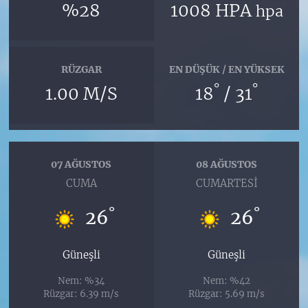
%28
1008 HPA
hpa
RÜZGAR
EN DÜŞÜK / EN YÜKSEK
°
°
1.00 M/S
18
/ 31
07 AĞUSTOS
08 AĞUSTOS
CUMA
CUMARTESI
°
°
26
26
Güneşli
Güneşli
Nem: %34
Nem: %42
Rüzgar: 6.39 m/s
Rüzgar: 5.69 m/s