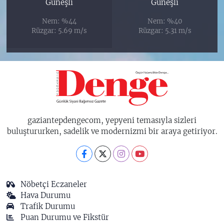
Güneşli
Güneşli
Nem: %44
Nem: %40
Rüzgar: 5.69 m/s
Rüzgar: 5.31 m/s
gaziantepdengecom, yepyeni temasıyla sizleri
buluştururken, sadelik ve modernizmi bir araya getiriyor.
Nöbetçi Eczaneler
Hava Durumu
Trafik Durumu
Puan Durumu ve Fikstür