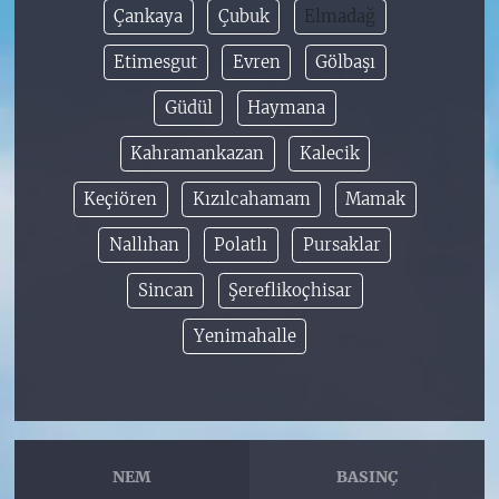
Çankaya
Çubuk
Elmadağ
Etimesgut
Evren
Gölbaşı
Güdül
Haymana
Kahramankazan
Kalecik
Keçiören
Kızılcahamam
Mamak
Nallıhan
Polatlı
Pursaklar
Sincan
Şereflikoçhisar
Yenimahalle
NEM
BASINÇ