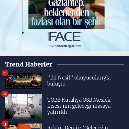
Trend Haberler
1
"İki Nesil" okuyucularıyla
buluştu
2
TOBB Kütahya OSB Meslek
Lisesi'nin geleceği masaya
yatırıldı
3
Rektör Demir: 'Geleceğin