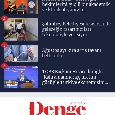
hekimlerini güçlü bir akademik
ve klinik altyapıyla
yetiştiriyoruz'
4
Şahinbey Belediyesi tesislerinde
geleceğin tasarımcıları
teknolojiyle yetişiyor
5
Ağustos ayı kira artış tavanı
belli oldu
6
TOBB Başkanı Hisarcıklıoğlu:
'Kahramanmaraş, üretim
gücüyle Türkiye ekonomisinin
lokomotif şehirlerinden
birisidir'