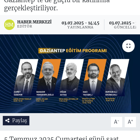
gerçekleştiriliyor.
HABER MERKEZI
03.07.2025 - 14:45
03.07.2025 - 1
EDITÖR
YAYINLANMA
GÜNCELLEM
Paylaş
-
+
A
A
5 Temmuz 2025 Cumartesi günü saat