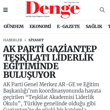
Nöbetçi Eczaneler
GÜNDEM
EKONOMİ
E-GAZETE
SAĞLIK
Hava Durumu
HABERLER
SİYASET
Trafik Durumu
AK PARTİ GAZİANTEP
TEŞKİLATI LİDERLİK
Süper Lig Puan Durumu ve Fikstür
EĞİTİMİNDE
Tüm Manşetler
BULUŞUYOR
Son Dakika Haberleri
AK Parti Genel Merkez AR-GE ve Eğitim
Başkanlığı’nın koordinasyonunda hayata
Haber Arşivi
geçirilen “Teşkilat Akademisi Liderlik
Okulu”, Türkiye genelinde olduğu gibi
Gaziantep’te de güçlü bir katılımla