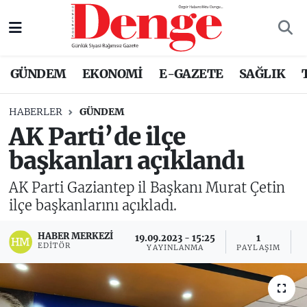
Nöbetçi Eczaneler
GÜNDEM
EKONOMİ
E-GAZETE
SAĞLIK
Hava Durumu
HABERLER
GÜNDEM
Trafik Durumu
AK Parti’de ilçe
başkanları açıklandı
Süper Lig Puan Durumu ve Fikstür
AK Parti Gaziantep il Başkanı Murat Çetin
Tüm Manşetler
ilçe başkanlarını açıkladı.
Son Dakika Haberleri
HABER MERKEZI
19.09.2023 - 15:25
1
EDITÖR
YAYINLANMA
PAYLAŞIM
O
Haber Arşivi