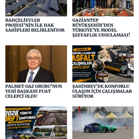
BAHÇELİEVLER
GAZİANTEP
PROJESİ’NİN İLK HAK
BÜYÜKŞEHİR’DEN
SAHİPLERİ BELİRLENİYOR
TÜRKİYE’YE MODEL
ŞEFFAFLIK UYGULAMASI!
PALMET GAZ GRUBU’NUN
ŞAHİNBEY’DE KONFORLU
YENİ BAŞKANI FUAT
ULAŞIM İÇİN ÇALIŞMALAR
CELEPCİ OLDU
SÜRÜYOR