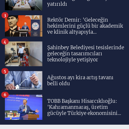
yatırıldı
3
Rektör Demir: 'Geleceğin
hekimlerini güçlü bir akademik
ve klinik altyapıyla
yetiştiriyoruz'
4
Şahinbey Belediyesi tesislerinde
geleceğin tasarımcıları
teknolojiyle yetişiyor
5
Ağustos ayı kira artış tavanı
belli oldu
6
TOBB Başkanı Hisarcıklıoğlu:
'Kahramanmaraş, üretim
gücüyle Türkiye ekonomisinin
lokomotif şehirlerinden
birisidir'