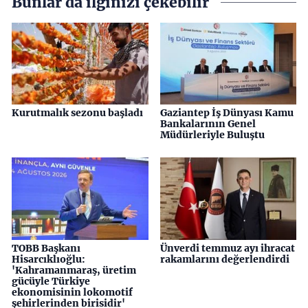
Bunlar da ilginizi çekebilir
Kurutmalık sezonu başladı
Gaziantep İş Dünyası Kamu
Bankalarının Genel
Müdürleriyle Buluştu
TOBB Başkanı
Ünverdi temmuz ayı ihracat
Hisarcıklıoğlu:
rakamlarını değerlendirdi
'Kahramanmaraş, üretim
gücüyle Türkiye
ekonomisinin lokomotif
şehirlerinden birisidir'