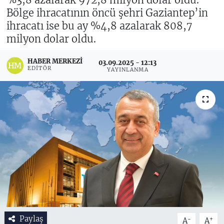
Bölge ihracatının öncü şehri Gaziantep’in
ihracatı ise bu ay %4,8 azalarak 808,7
milyon dolar oldu.
HABER MERKEZI
03.09.2025 - 12:13
EDITÖR
YAYINLANMA
Paylaş
-
+
A
A