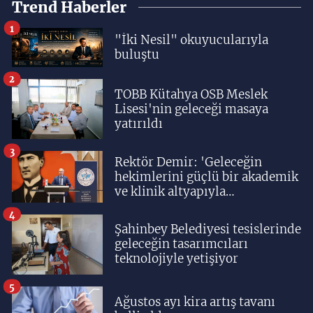
Trend Haberler
1
"İki Nesil" okuyucularıyla
buluştu
2
TOBB Kütahya OSB Meslek
Lisesi'nin geleceği masaya
yatırıldı
3
Rektör Demir: 'Geleceğin
hekimlerini güçlü bir akademik
ve klinik altyapıyla
yetiştiriyoruz'
4
Şahinbey Belediyesi tesislerinde
geleceğin tasarımcıları
teknolojiyle yetişiyor
5
Ağustos ayı kira artış tavanı