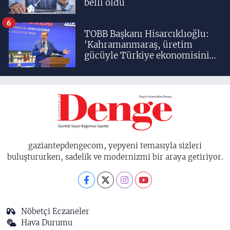
belli oldu
6
TOBB Başkanı Hisarcıklıoğlu:
'Kahramanmaraş, üretim
gücüyle Türkiye ekonomisinin
lokomotif şehirlerinden
birisidir'
gaziantepdengecom, yepyeni temasıyla sizleri
buluştururken, sadelik ve modernizmi bir araya getiriyor.
Nöbetçi Eczaneler
Hava Durumu