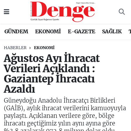
Nöbetçi Eczaneler
GÜNDEM
EKONOMİ
E-GAZETE
SAĞLIK
Hava Durumu
HABERLER
EKONOMİ
Trafik Durumu
Ağustos Ayı İhracat
Verileri Açıklandı :
Süper Lig Puan Durumu ve Fikstür
Gaziantep İhracatı
Tüm Manşetler
Azaldı
Son Dakika Haberleri
Güneydoğu Anadolu İhracatçı Birlikleri
(GAİB), aylık ihracat verilerini kamuoyuyla
Haber Arşivi
paylaştı. Açıklanan verilere göre, bölge
ihracatı geçtiğimiz yılın aynı ayına göre
%3,8 azalarak 972,8 milyon dolar oldu.