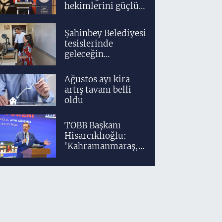
hekimlerini güçlü
bir akademik ve
klinik altyapıyla
Şahinbey Belediyesi
yetiştiriyoruz'
tesislerinde
geleceğin
tasarımcıları
teknolojiyle
Ağustos ayı kira
yetişiyor
artış tavanı belli
oldu
TOBB Başkanı
Hisarcıklıoğlu:
'Kahramanmaraş,
üretim gücüyle
Türkiye
ekonomisinin
lokomotif
şehirlerinden
birisidir'