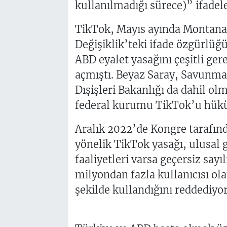
kullanılmadığı sürece)” ifadele
TikTok, Mayıs ayında Montana’ya
Değişiklik’teki ifade özgürlüğü 
ABD eyalet yasağını çeşitli ge
açmıştı. Beyaz Saray, Savunma 
Dışişleri Bakanlığı da dahil ol
federal kurumu TikTok’u hükü
Aralık 2022’de Kongre tarafınd
yönelik TikTok yasağı, ulusal 
faaliyetleri varsa geçersiz say
milyondan fazla kullanıcısı ol
şekilde kullandığını reddediyor