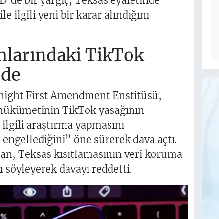
D’de bir yargıç, Teksas eyaletinde
e ilgili yeni bir karar alındığını
mlarındaki TikTok
mde
night First Amendment Enstitüsü,
hükümetinin TikTok yasağının
 ilgili araştırma yapmasını
e engellediğini” öne sürerek dava açtı.
n, Teksas kısıtlamasının veri koruma
 söyleyerek davayı reddetti.