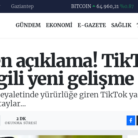
r
Gaziantep
DOLAR
47,7436
%0.18
EURO
55,2510
%0.32
GÜNDEM
EKONOMİ
E-GAZETE
SAĞLIK
STERLİN
64,4811
%0.38
GRAM ALTIN
6660.55
%0.03
BİST100
13.779
%-14
en açıklama! Ti
BITCOIN
64.960,21
%0.87
gili yeni gelişme
eyaletinde yürürlüğe giren TikTok yasağ
aylar...
2 DK
OKUNMA SÜRESI