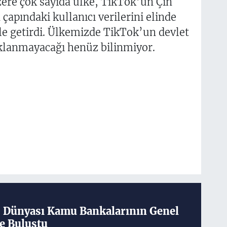
ere çok sayıda ülke, TikTok’un Çin
apındaki kullanıcı verilerini elinde
dile getirdi. Ülkemizde TikTok’un devlet
klanmayacağı henüz bilinmiyor.
ş Dünyası Kamu Bankalarının Genel
e Buluştu