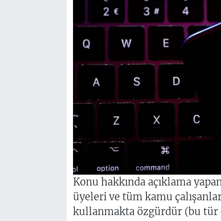
Konu hakkında açıklama yapan 
üyeleri ve tüm kamu çalışanlar
kullanmakta özgürdür (bu tür c