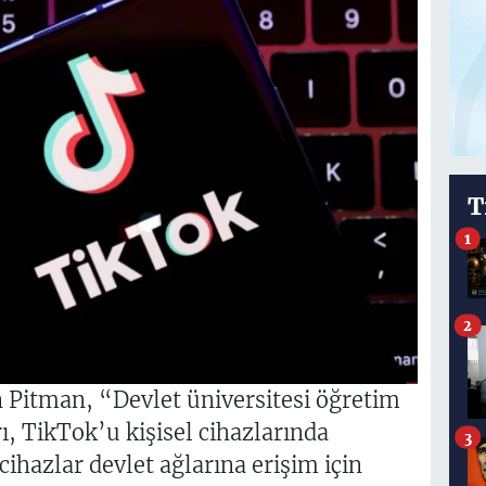
T
1
2
Pitman, “Devlet üniversitesi öğretim
ı, TikTok’u kişisel cihazlarında
3
ihazlar devlet ağlarına erişim için