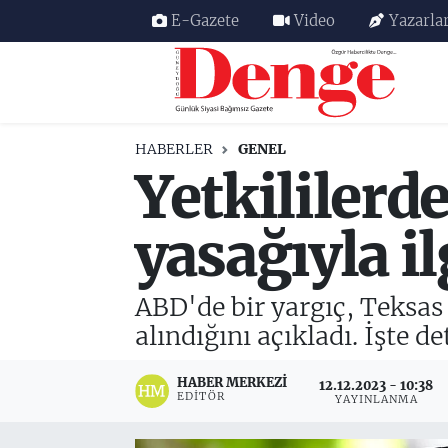
E-Gazete
Video
Yazarla
Nöbetçi Eczaneler
Hava Durumu
HABERLER
GENEL
Yetkililerd
Trafik Durumu
Süper Lig Puan Durumu ve Fikstür
yasağıyla il
Tüm Manşetler
ABD'de bir yargıç, Teksas 
Son Dakika Haberleri
alındığını açıkladı. İşte det
Haber Arşivi
HABER MERKEZI
12.12.2023 - 10:38
EDITÖR
YAYINLANMA