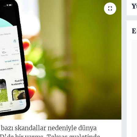
Y
E
 bazı skandallar nedeniyle dünya