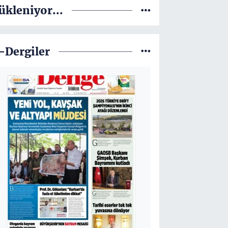
ükleniyor...
-Dergiler