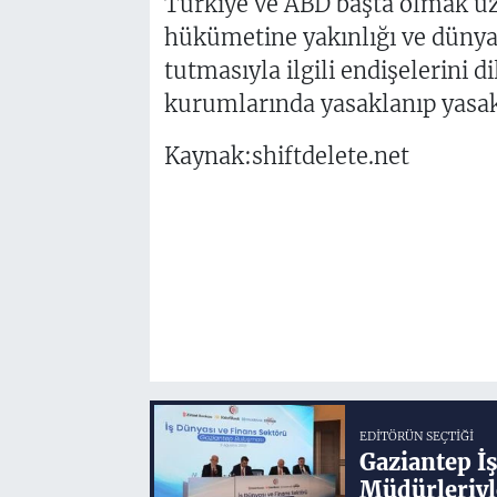
Türkiye ve ABD başta olmak üz
hükümetine yakınlığı ve dünya ç
tutmasıyla ilgili endişelerini 
kurumlarında yasaklanıp yasa
Kaynak:shiftdelete.net
EDITÖRÜN SEÇTIĞI
Gaziantep İ
Müdürleriyl