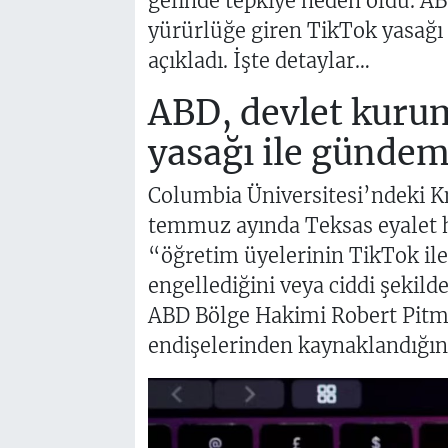
gelinde tepkiye neden oldu. AB
yürürlüğe giren TikTok yasağı il
açıkladı. İşte detaylar…
ABD, devlet kuru
yasağı ile günde
Columbia Üniversitesi’ndeki K
temmuz ayında Teksas eyalet 
“öğretim üyelerinin TikTok ile
engellediğini veya ciddi şekild
ABD Bölge Hakimi Robert Pitma
endişelerinden kaynaklandığını