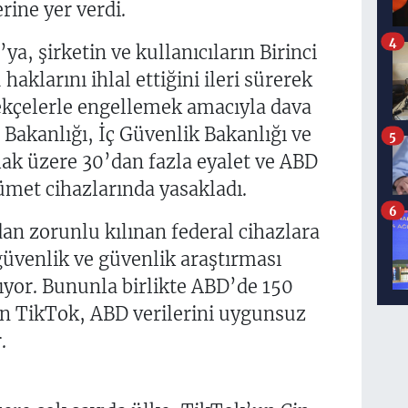
rine yer verdi.
4
, şirketin ve kullanıcıların Birinci
haklarını ihlal ettiğini ileri sürerek
rekçelerle engellemek amacıyla dava
Bakanlığı, İç Güvenlik Bakanlığı ve
5
mak üzere 30’dan fazla eyalet ve ABD
met cihazlarında yasakladı.
6
an zorunlu kılınan federal cihazlara
güvenlik ve güvenlik araştırması
ılıyor. Bununla birlikte ABD’de 150
an TikTok, ABD verilerini uygunsuz
.