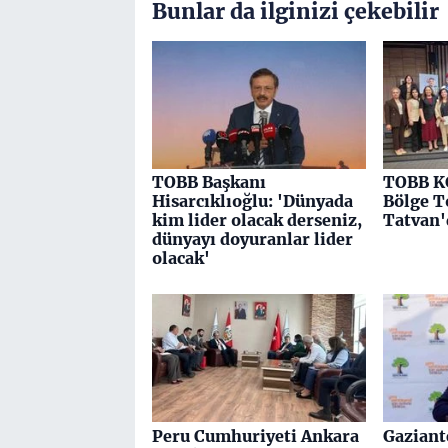
Bunlar da ilginizi çekebilir
TOBB Başkanı
TOBB K
Hisarcıklıoğlu: 'Dünyada
Bölge T
kim lider olacak derseniz,
Tatvan'
dünyayı doyuranlar lider
olacak'
Peru Cumhuriyeti Ankara
Gaziant