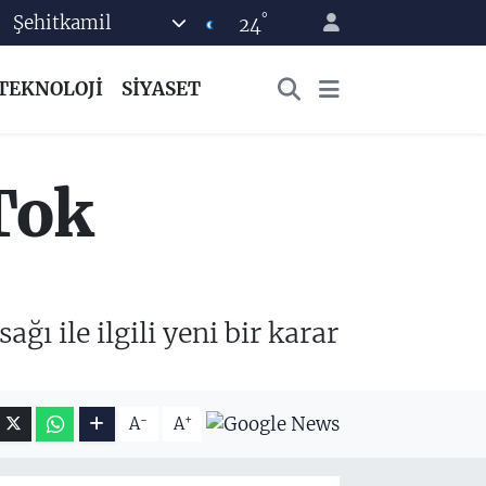
°
Şehitkamil
24
TEKNOLOJİ
SİYASET
kTok
ı ile ilgili yeni bir karar
-
+
A
A