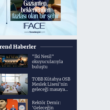
rend Haberler
"İki Nesil"
okuyucularıyla
buluştu
TOBB Kütahya OSB
Meslek Lisesi'nin
geleceği masaya
yatırıldı
Rektör Demir:
'Geleceğin