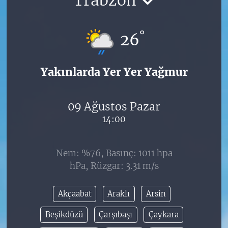
°
26
Yakınlarda Yer Yer Yağmur
09 Ağustos Pazar
14:00
Nem: %76, Basınç: 1011 hpa
hPa, Rüzgar: 3.31 m/s
Akçaabat
Araklı
Arsin
Beşikdüzü
Çarşıbaşı
Çaykara