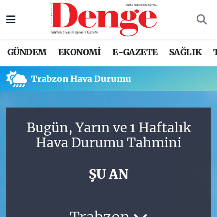
Nöbetçi Eczaneler
GÜNDEM
EKONOMİ
E-GAZETE
SAĞLIK
Hava Durumu
Trabzon Hava Durumu
Trafik Durumu
Süper Lig Puan Durumu ve Fikstür
Bugün, Yarın ve 1 Haftalık
Tüm Manşetler
Hava Durumu Tahmini
Son Dakika Haberleri
ŞU AN
Haber Arşivi
Trabzon