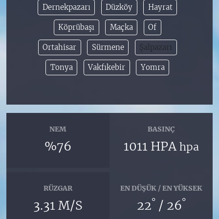
Dernekpazarı
Düzköy
Hayrat
Köprübaşı
Maçka
Of
Ortahisar
Sürmene
Şalpazarı
Tonya
Vakfıkebir
Yomra
NEM
BASINÇ
%76
1011 HPA
hpa
RÜZGAR
EN DÜŞÜK / EN YÜKSEK
°
°
3.31 M/S
22
/ 26