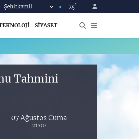
°
Şehitkamil
25
TEKNOLOJİ
SİYASET
umu Tahmini
07 Ağustos Cuma
21:00