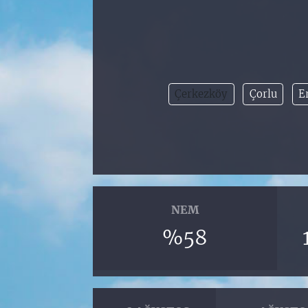
Çerkezköy
Çorlu
E
NEM
%58