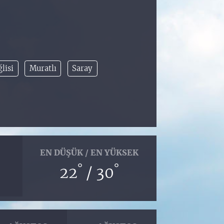
lisi
Muratlı
Saray
EN DÜŞÜK / EN YÜKSEK
°
°
22
/ 30