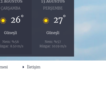
12 AĞUSTOS
13 AĞUSTOS
ÇARŞAMBA
PERŞEMBE
°
°
26
27
Güneşli
Güneşli
Nem: %56
Nem: %57
üzgar: 8.50 m/s
Rüzgar: 10.19 m/s
şmesi
İletişim