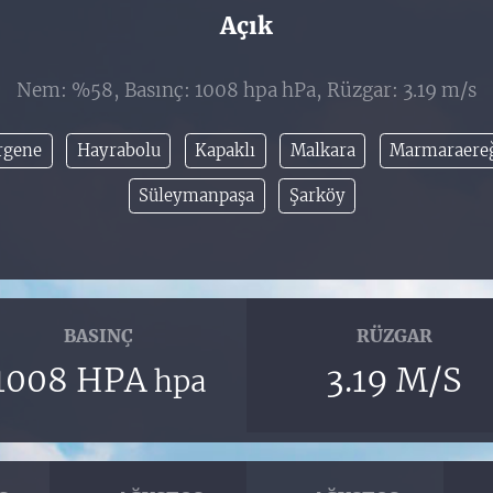
Açık
Nem: %58, Basınç: 1008 hpa hPa, Rüzgar: 3.19 m/s
rgene
Hayrabolu
Kapaklı
Malkara
Marmaraereğ
Süleymanpaşa
Şarköy
BASINÇ
RÜZGAR
1008 HPA
3.19 M/S
hpa