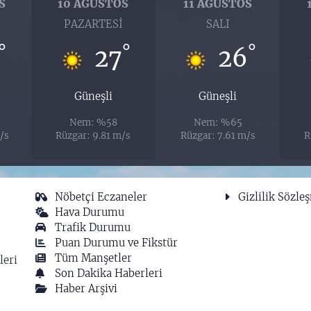
S
10 AĞUSTOS
11 AĞUSTOS
PAZARTESI
SALI
°
°
°
27
26
Güneşli
Güneşli
Nem: %58
Nem: %65
/s
Rüzgar: 9.81 m/s
Rüzgar: 7.61 m/s
R
Nöbetçi Eczaneler
Gizlilik Sözle
Hava Durumu
Trafik Durumu
Puan Durumu ve Fikstür
Tüm Manşetler
leri
Son Dakika Haberleri
Haber Arşivi