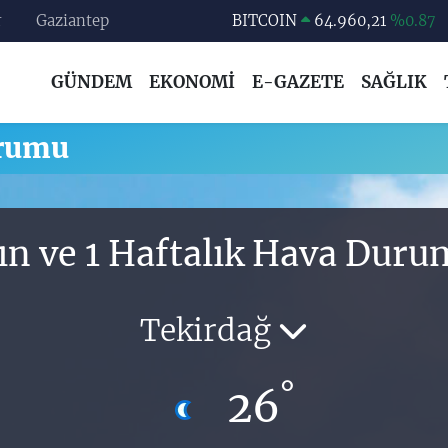
r
Gaziantep
BITCOIN
64.960,21
%0.87
DOLAR
47,7436
%0.18
GÜNDEM
EKONOMİ
E-GAZETE
SAĞLIK
EURO
55,2510
%0.32
STERLİN
64,4811
%0.38
urumu
GRAM ALTIN
6648.99
%2.59
BİST100
13.773
%-19
ın ve 1 Haftalık Hava Dur
Tekirdağ
°
26