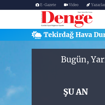
E-Gazete
Video
Yazarla
Nöbetçi Eczaneler
Hava Durumu
Tekirdağ Hava D
Trafik Durumu
Süper Lig Puan Durumu ve Fikstür
Bugün, Yar
Tüm Manşetler
Son Dakika Haberleri
ŞU AN
Haber Arşivi