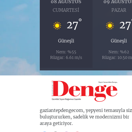
08 AĞUSTOS
09 AĞUSTO
CUMARTESI
PAZAR
°
27
27
Güneşli
Güneşli
Nem: %55
Nem: %62
Rüzgar: 6.61 m/s
Rüzgar: 10.50 m
gaziantepdengecom, yepyeni temasıyla siz
buluştururken, sadelik ve modernizmi bir
araya getiriyor.