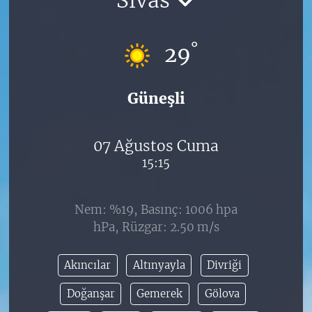
°
29
Güneşli
07 Ağustos Cuma
15:15
Nem: %19, Basınç: 1006 hpa
hPa, Rüzgar: 2.50 m/s
Akıncılar
Altınyayla
Divriği
Doğanşar
Gemerek
Gölova