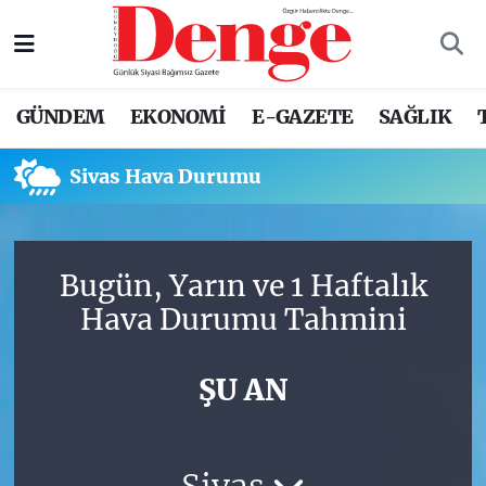
Nöbetçi Eczaneler
GÜNDEM
EKONOMİ
E-GAZETE
SAĞLIK
Hava Durumu
Sivas Hava Durumu
Trafik Durumu
Süper Lig Puan Durumu ve Fikstür
Bugün, Yarın ve 1 Haftalık
Tüm Manşetler
Hava Durumu Tahmini
Son Dakika Haberleri
ŞU AN
Haber Arşivi
Sivas