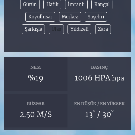
Gürün
Hafik
İmranlı
Kangal
Koyulhisar
Merkez
Suşehri
Şarkışla
Ulaş
Yıldızeli
Zara
NEM
BASINÇ
%19
1006 HPA
hpa
RÜZGAR
EN DÜŞÜK / EN YÜKSEK
°
°
2.50 M/S
13
/ 30