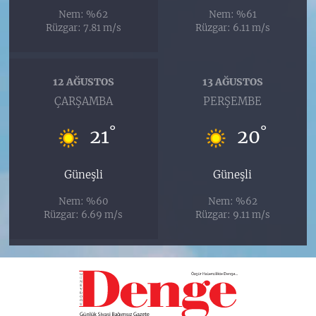
Nem: %62
Nem: %61
Rüzgar: 7.81 m/s
Rüzgar: 6.11 m/s
12 AĞUSTOS
13 AĞUSTOS
ÇARŞAMBA
PERŞEMBE
°
°
21
20
Güneşli
Güneşli
Nem: %60
Nem: %62
Rüzgar: 6.69 m/s
Rüzgar: 9.11 m/s