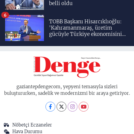
belli oldu
6
TOBB Başkanı Hisarcıklıoğlu:
'Kahramanmaraş, üretim
gücüyle Türkiye ekonomisinin
lokomotif şehirlerinden
birisidir'
gaziantepdengecom, yepyeni temasıyla sizleri
buluştururken, sadelik ve modernizmi bir araya getiriyor.
Nöbetçi Eczaneler
Hava Durumu