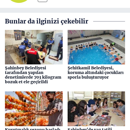
Bunlar da ilginizi çekebilir
Şahinbey Belediyesi
Şehitkamil Belediyesi,
tarafından yapılan
koruma altındaki çocukları
denetimlerde 703 kilogram
sporla buluşturuyor
bozuk et ele geçirildi
Kurutmalık sezonu başladı
Şahinbey'de yaz tatili