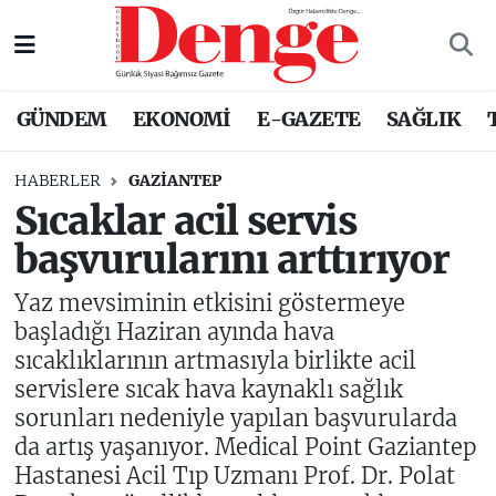
Nöbetçi Eczaneler
GÜNDEM
EKONOMİ
E-GAZETE
SAĞLIK
Hava Durumu
HABERLER
GAZIANTEP
Trafik Durumu
Sıcaklar acil servis
başvurularını arttırıyor
Süper Lig Puan Durumu ve Fikstür
Yaz mevsiminin etkisini göstermeye
Tüm Manşetler
başladığı Haziran ayında hava
sıcaklıklarının artmasıyla birlikte acil
Son Dakika Haberleri
servislere sıcak hava kaynaklı sağlık
sorunları nedeniyle yapılan başvurularda
Haber Arşivi
da artış yaşanıyor. Medical Point Gaziantep
Hastanesi Acil Tıp Uzmanı Prof. Dr. Polat