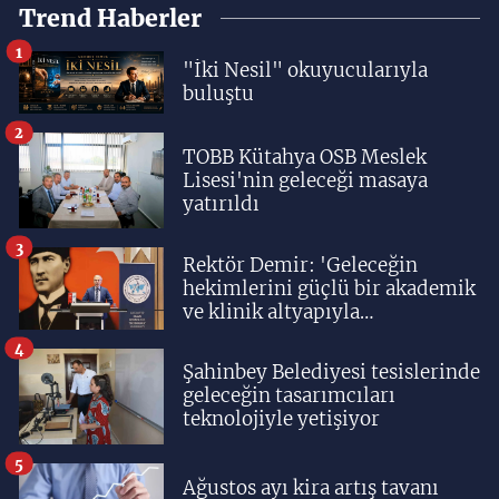
Trend Haberler
1
"İki Nesil" okuyucularıyla
buluştu
2
TOBB Kütahya OSB Meslek
Lisesi'nin geleceği masaya
yatırıldı
3
Rektör Demir: 'Geleceğin
hekimlerini güçlü bir akademik
ve klinik altyapıyla
yetiştiriyoruz'
4
Şahinbey Belediyesi tesislerinde
geleceğin tasarımcıları
teknolojiyle yetişiyor
5
Ağustos ayı kira artış tavanı