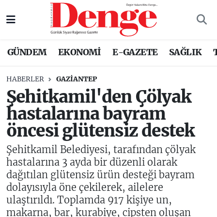
Nöbetçi Eczaneler
GÜNDEM
EKONOMİ
E-GAZETE
SAĞLIK
Hava Durumu
HABERLER
GAZIANTEP
Trafik Durumu
Şehitkamil'den Çölyak
hastalarına bayram
Süper Lig Puan Durumu ve Fikstür
öncesi glütensiz destek
Tüm Manşetler
Şehitkamil Belediyesi, tarafından çölyak
Son Dakika Haberleri
hastalarına 3 ayda bir düzenli olarak
dağıtılan glütensiz ürün desteği bayram
Haber Arşivi
dolayısıyla öne çekilerek, ailelere
ulaştırıldı. Toplamda 917 kişiye un,
makarna, bar, kurabiye, cipsten oluşan