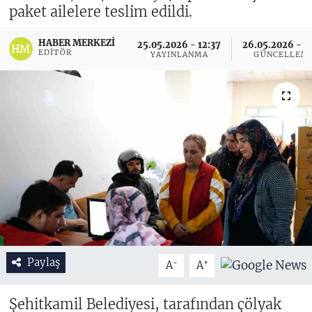
paket ailelere teslim edildi.
HABER MERKEZI
25.05.2026 - 12:37
26.05.2026 - 11
EDITÖR
YAYINLANMA
GÜNCELLEM
Paylaş
-
+
A
A
Şehitkamil Belediyesi, tarafından çölyak