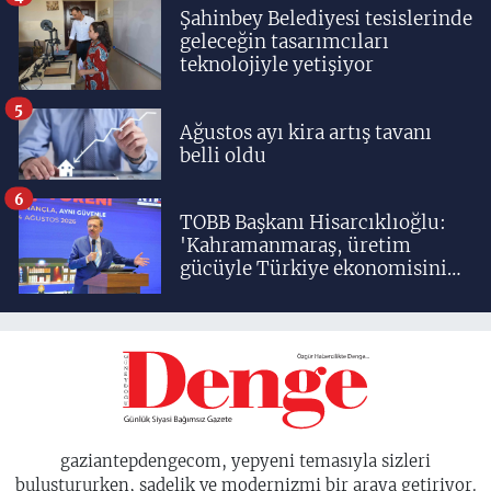
Şahinbey Belediyesi tesislerinde
geleceğin tasarımcıları
teknolojiyle yetişiyor
5
Ağustos ayı kira artış tavanı
belli oldu
6
TOBB Başkanı Hisarcıklıoğlu:
'Kahramanmaraş, üretim
gücüyle Türkiye ekonomisinin
lokomotif şehirlerinden
birisidir'
gaziantepdengecom, yepyeni temasıyla sizleri
buluştururken, sadelik ve modernizmi bir araya getiriyor.