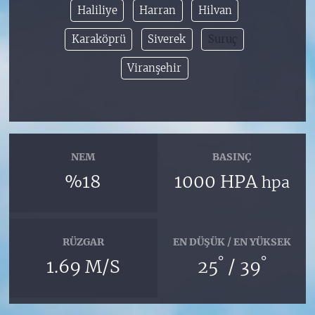
Haliliye
Harran
Hilvan
Karaköprü
Siverek
Suruç
Viranşehir
NEM
BASINÇ
%18
1000 HPA
hpa
RÜZGAR
EN DÜŞÜK / EN YÜKSEK
°
°
1.69 M/S
25
/ 39