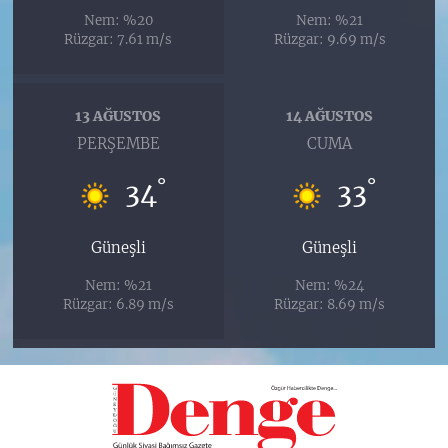
Nem: %20
Nem: %21
Rüzgar: 7.61 m/s
Rüzgar: 9.69 m/s
13 AĞUSTOS
14 AĞUSTOS
PERŞEMBE
CUMA
°
°
34
33
Güneşli
Güneşli
Nem: %21
Nem: %24
Rüzgar: 6.89 m/s
Rüzgar: 8.69 m/s