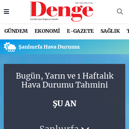
Nöbetçi Eczaneler
GÜNDEM
EKONOMİ
E-GAZETE
SAĞLIK
Hava Durumu
Şanlıurfa Hava Durumu
Trafik Durumu
Süper Lig Puan Durumu ve Fikstür
Bugün, Yarın ve 1 Haftalık
Tüm Manşetler
Hava Durumu Tahmini
Son Dakika Haberleri
ŞU AN
Haber Arşivi
Şanlıurfa