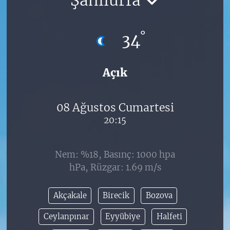
°
34
Açık
08 Ağustos Cumartesi
20:15
Nem: %18, Basınç: 1000 hpa
hPa, Rüzgar: 1.69 m/s
Akçakale
Birecik
Bozova
Ceylanpınar
Eyyübiye
Halfeti