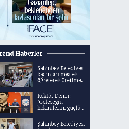
rend Haberler
Şahinbey Belediyesi
kadınları meslek
öğreterek üretime
dahil ediyor
Rektör Demir:
'Geleceğin
hekimlerini güçlü
bir akademik ve
klinik altyapıyla
Şahinbey Belediyesi
yetiştiriyoruz'