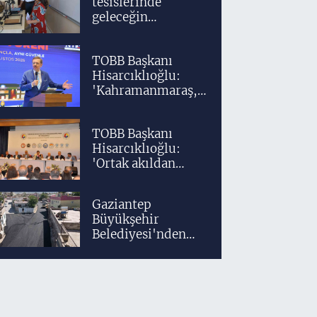
tesislerinde
geleceğin
tasarımcıları
teknolojiyle
TOBB Başkanı
yetişiyor
Hisarcıklıoğlu:
'Kahramanmaraş,
üretim gücüyle
Türkiye
TOBB Başkanı
ekonomisinin
Hisarcıklıoğlu:
lokomotif
'Ortak akıldan
şehirlerinden
uzaklaşmadan
birisidir'
ülkemizi daha
Gaziantep
ileriye taşıyacağız'
Büyükşehir
Belediyesi'nden
Araban'a ilk sıcak
asfalt