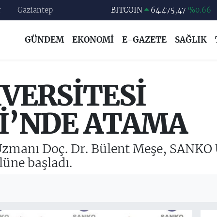
r
Gaziantep
DOLAR
47,5971
%0.05
EURO
55,1336
%0.18
GÜNDEM
EKONOMİ
E-GAZETE
SAĞLIK
STERLİN
64,2534
%0.22
GRAM ALTIN
6518.23
%0.39
BİST100
13.703
%0
VERSİTESİ
İ’NDE ATAMA
Uzmanı Doç. Dr. Bülent Meşe, SANKO Ü
üne başladı.