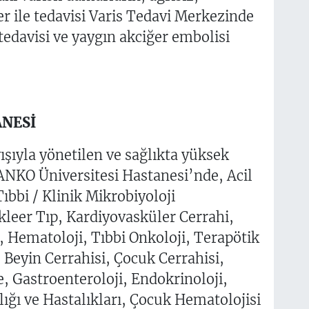
zer ile tedavisi Varis Tedavi Merkezinde
tedavisi ve yaygın akciğer embolisi
ANESİ
şıyla yönetilen ve sağlıkta yüksek
SANKO Üniversitesi Hastanesi’nde, Acil
ıbbi / Klinik Mikrobiyoloji
kleer Tıp, Kardiyovasküler Cerrahi,
, Hematoloji, Tıbbi Onkoloji, Terapötik
 Beyin Cerrahisi, Çocuk Cerrahisi,
, Gastroenteroloji, Endokrinoloji,
ğı ve Hastalıkları, Çocuk Hematolojisi