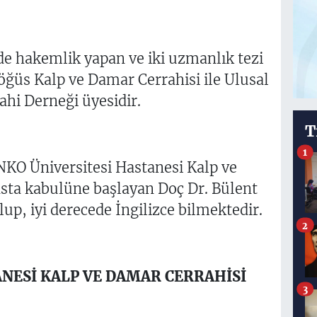
rde hakemlik yapan ve iki uzmanlık tezi
ğüs Kalp ve Damar Cerrahisi ile Ulusal
hi Derneği üyesidir.
T
1
ANKO Üniversitesi Hastanesi Kalp ve
asta kabulüne başlayan Doç Dr. Bülent
lup, iyi derecede İngilizce bilmektedir.
2
NESİ KALP VE DAMAR CERRAHİSİ
3