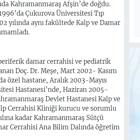
lında Kahramanmaraş Afşin’de doğdu.
 1996’da Çukurova Üniversitesi Tıp
2 yılında aynı fakültede Kalp ve Damar
tamamladı.
periferik damar cerrahisi ve pediatrik
zanan Doç. Dr. Meşe, Mart 2002- Kasım
’da özel hastane, Aralık 2003-Mayıs
itesi Hastanesi’nde, Haziran 2005-
Kahramanmaraş Devlet Hastanesi Kalp ve
lp Cerrahisi Kliniği kurucu ve sorumlu
yılına kadar Kahramanmaraş Sütçü
ar Cerrahisi Ana Bilim Dalında öğretim