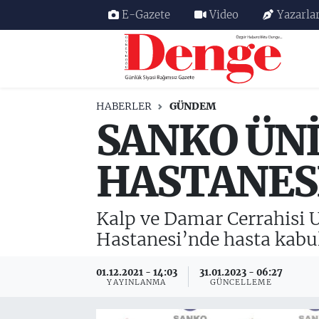
E-Gazete
Video
Yazarla
Nöbetçi Eczaneler
Hava Durumu
HABERLER
GÜNDEM
SANKO ÜNİ
Trafik Durumu
Süper Lig Puan Durumu ve Fikstür
HASTANES
Tüm Manşetler
Kalp ve Damar Cerrahisi 
Son Dakika Haberleri
Hastanesi’nde hasta kabul
Haber Arşivi
01.12.2021 - 14:03
31.01.2023 - 06:27
YAYINLANMA
GÜNCELLEME