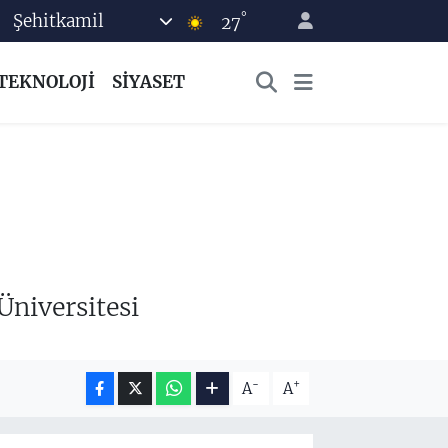
°
Şehitkamil
27
TEKNOLOJİ
SİYASET
niversitesi
-
+
A
A