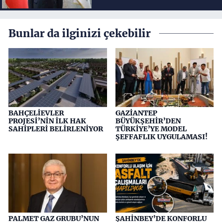
Bunlar da ilginizi çekebilir
BAHÇELİEVLER
GAZİANTEP
PROJESİ’NİN İLK HAK
BÜYÜKŞEHİR’DEN
SAHİPLERİ BELİRLENİYOR
TÜRKİYE’YE MODEL
ŞEFFAFLIK UYGULAMASI!
PALMET GAZ GRUBU’NUN
ŞAHİNBEY’DE KONFORLU