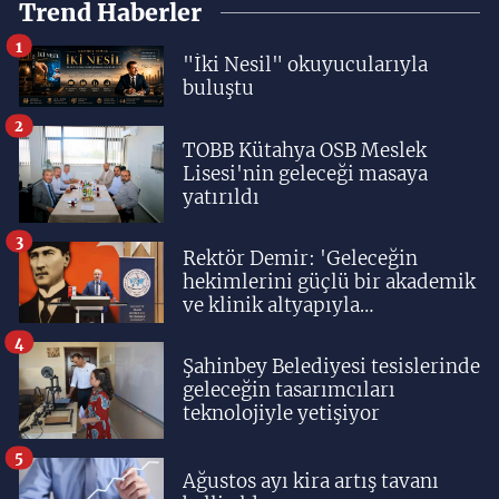
Trend Haberler
1
"İki Nesil" okuyucularıyla
buluştu
2
TOBB Kütahya OSB Meslek
Lisesi'nin geleceği masaya
yatırıldı
3
Rektör Demir: 'Geleceğin
hekimlerini güçlü bir akademik
ve klinik altyapıyla
yetiştiriyoruz'
4
Şahinbey Belediyesi tesislerinde
geleceğin tasarımcıları
teknolojiyle yetişiyor
5
Ağustos ayı kira artış tavanı