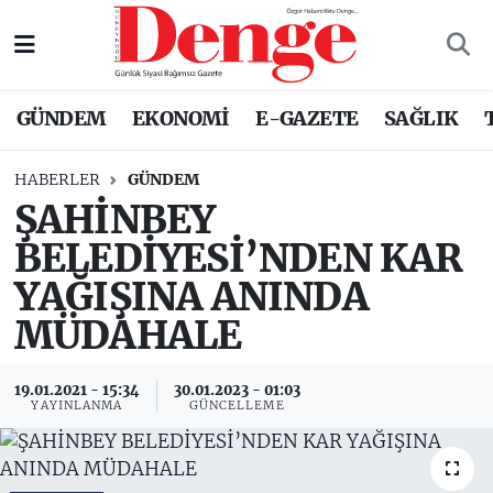
Nöbetçi Eczaneler
GÜNDEM
EKONOMİ
E-GAZETE
SAĞLIK
Hava Durumu
HABERLER
GÜNDEM
Trafik Durumu
ŞAHİNBEY
BELEDİYESİ’NDEN KAR
Süper Lig Puan Durumu ve Fikstür
YAĞIŞINA ANINDA
Tüm Manşetler
MÜDAHALE
Son Dakika Haberleri
19.01.2021 - 15:34
30.01.2023 - 01:03
YAYINLANMA
GÜNCELLEME
Haber Arşivi