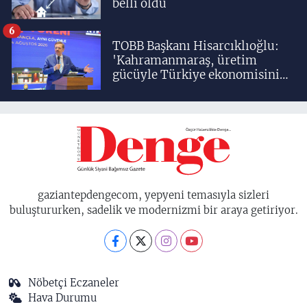
belli oldu
6
TOBB Başkanı Hisarcıklıoğlu:
'Kahramanmaraş, üretim
gücüyle Türkiye ekonomisinin
lokomotif şehirlerinden
birisidir'
gaziantepdengecom, yepyeni temasıyla sizleri
buluştururken, sadelik ve modernizmi bir araya getiriyor.
Nöbetçi Eczaneler
Hava Durumu