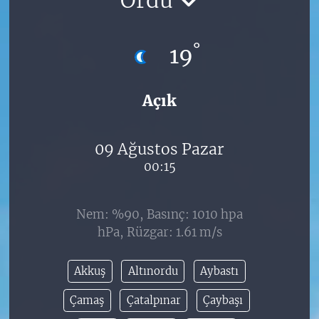
°
19
Açık
09 Ağustos Pazar
00:15
Nem: %90, Basınç: 1010 hpa
hPa, Rüzgar: 1.61 m/s
Akkuş
Altınordu
Aybastı
Çamaş
Çatalpınar
Çaybaşı