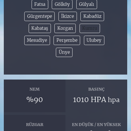
Fatsa
Gölköy
Gülyalı
Gürgentepe
İkizce
Kabadüz
Kabataş
Korgan
Kumru
Mesudiye
Perşembe
Ulubey
Ünye
NEM
BASINÇ
%90
1010 HPA
hpa
RÜZGAR
EN DÜŞÜK / EN YÜKSEK