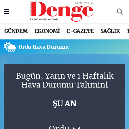
Nöbetçi Eczaneler
GÜNDEM
EKONOMİ
E-GAZETE
SAĞLIK
Hava Durumu
Ordu Hava Durumu
Trafik Durumu
Süper Lig Puan Durumu ve Fikstür
Bugün, Yarın ve 1 Haftalık
Tüm Manşetler
Hava Durumu Tahmini
Son Dakika Haberleri
ŞU AN
Haber Arşivi
Ordu