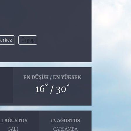
erkez
Ürgüp
EN DÜŞÜK / EN YÜKSEK
°
°
16
/ 30
11 AĞUSTOS
12 AĞUSTOS
SALI
ÇARŞAMBA