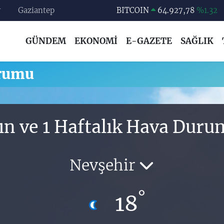
r
Gaziantep
BITCOIN
64.927,78
%1.32
DOLAR
47,5894
%0.08
GÜNDEM
EKONOMİ
E-GAZETE
SAĞLIK
EURO
55,0398
%-0.02
STERLİN
64,1581
%0.16
urumu
GRAM ALTIN
6527.85
%0.54
BİST100
13.703
%11
ın ve 1 Haftalık Hava Dur
Nevşehir
°
18