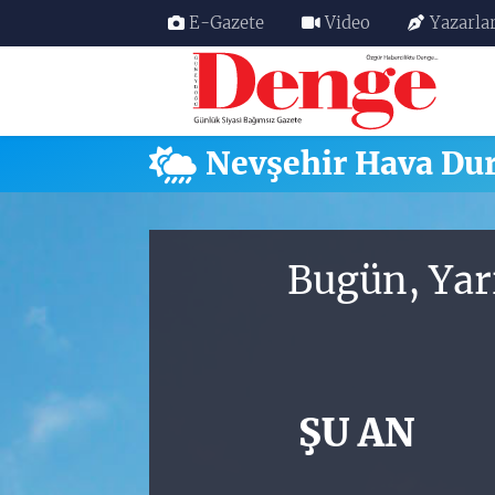
E-Gazete
Video
Yazarla
Nöbetçi Eczaneler
Hava Durumu
Nevşehir Hava D
Trafik Durumu
Süper Lig Puan Durumu ve Fikstür
Bugün, Yar
Tüm Manşetler
Son Dakika Haberleri
ŞU AN
Haber Arşivi