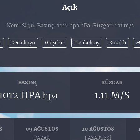
Açık
Nem: %50, Basınç: 1012 hpa hPa, Rüzgar: 1.11 m/s
s
Derinkuyu
Gülşehir
Hacıbektaş
Kozaklı
M
BASINÇ
RÜZGAR
1012 HPA
1.11 M/S
hpa
S
09 AĞUSTOS
10 AĞUSTOS
I
PAZAR
PAZARTESI