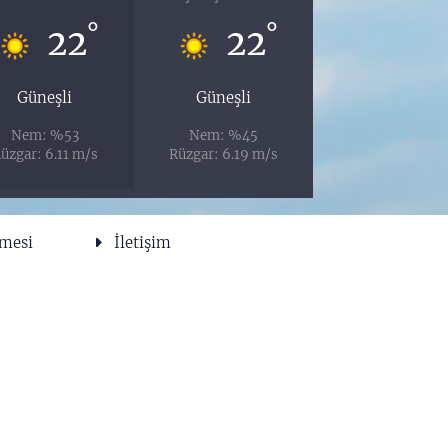
°
°
22
22
Güneşli
Güneşli
Nem: %53
Nem: %45
üzgar: 6.11 m/s
Rüzgar: 6.19 m/s
şmesi
İletişim