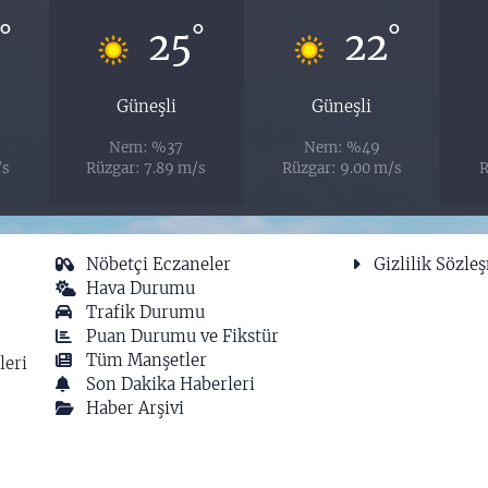
°
°
°
25
22
Güneşli
Güneşli
Nem: %37
Nem: %49
/s
Rüzgar: 7.89 m/s
Rüzgar: 9.00 m/s
R
Nöbetçi Eczaneler
Gizlilik Sözle
Hava Durumu
Trafik Durumu
Puan Durumu ve Fikstür
Tüm Manşetler
leri
Son Dakika Haberleri
Haber Arşivi