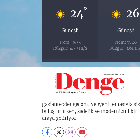
°
24
26
Güneşli
Güneşli
Nem: %33
Nem: %26
Rüzgar: 4.39 m/s
Rüzgar: 3.61 m
gaziantepdengecom, yepyeni temasıyla siz
buluştururken, sadelik ve modernizmi bir
araya getiriyor.