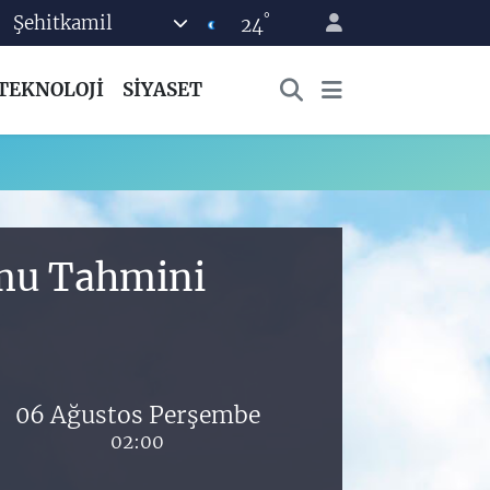
°
Şehitkamil
24
TEKNOLOJİ
SİYASET
umu Tahmini
06 Ağustos Perşembe
02:00