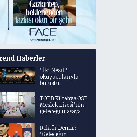
rend Haberler
"İki Nesil"
okuyucularıyla
buluştu
TOBB Kütahya OSB
Meslek Lisesi'nin
geleceği masaya
yatırıldı
Rektör Demir:
'Geleceğin