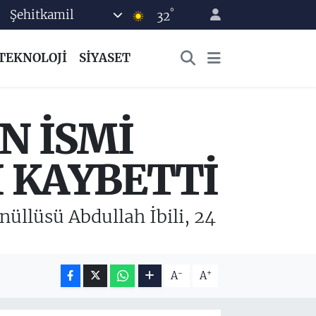
°
Şehitkamil
32
TEKNOLOJİ
SİYASET
N İSMİ
I KAYBETTİ
nüllüsü Abdullah İbili, 24
-
+
A
A