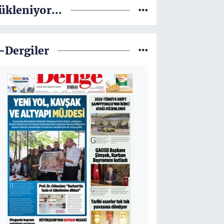
ükleniyor...
-Dergiler