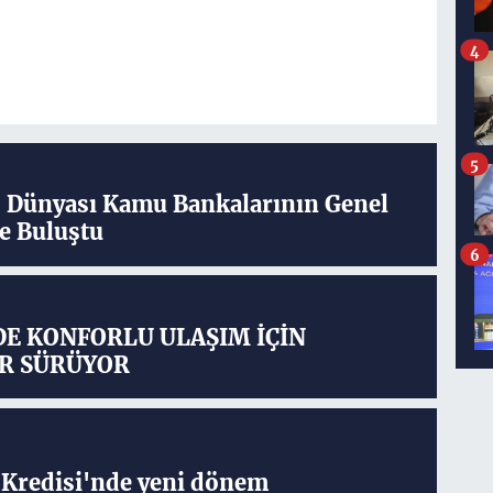
4
5
ş Dünyası Kamu Bankalarının Genel
e Buluştu
6
DE KONFORLU ULAŞIM İÇİN
R SÜRÜYOR
Kredisi'nde yeni dönem