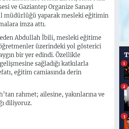
esi ve Gaziantep Organize Sanayi
ul müdürlüğü yaparak mesleki eğitimin
alara imza attı.
eden Abdullah İbili, mesleki eğitime
 öğretmenler üzerindeki yol gösterici
T
ygın bir yer edindi. Özellikle
gelişmesine sağladığı katkılarla
1
vefatı, eğitim camiasında derin
2
’tan rahmet; ailesine, yakınlarına ve
ı diliyoruz.
3