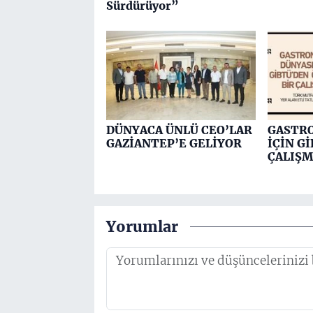
Sürdürüyor”
DÜNYACA ÜNLÜ CEO’LAR
GASTR
GAZİANTEP’E GELİYOR
İÇİN G
ÇALIŞ
Yorumlar