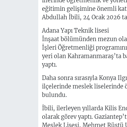
illerinde öğretmenlik ve yönet
eğitimin gelişimine önemli kat
Abdullah İbili, 24 Ocak 2026 ta
Adana Yapı Teknik lisesi
İnşaat bölümünden mezun olan 
İşleri Öğretmenliği programın
yeri olan Kahramanmaraş’ta ba
yaptı.
Daha sonra sırasıyla Konya Ilg
ilçelerinde meslek liselerinde 
bulundu.
İbili, ilerleyen yıllarda Kilis
olarak görev yaptı. Gaziantep’
Meslek Lisesi, Mehmet Rüştü U