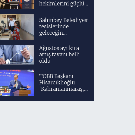
hekimlerini güçlü
bir akademik ve
klinik altyapıyla
Şahinbey Belediyesi
yetiştiriyoruz'
tesislerinde
geleceğin
tasarımcıları
teknolojiyle
Ağustos ayı kira
yetişiyor
artış tavanı belli
oldu
TOBB Başkanı
Hisarcıklıoğlu:
'Kahramanmaraş,
üretim gücüyle
Türkiye
ekonomisinin
lokomotif
şehirlerinden
birisidir'