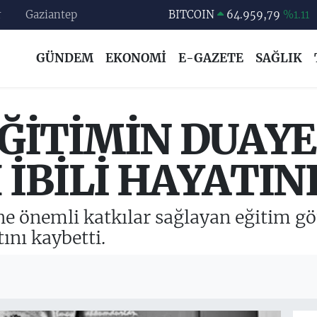
BITCOIN
64.959,79
%1.11
r
Gaziantep
DOLAR
47,7436
%0.18
GÜNDEM
EKONOMİ
E-GAZETE
SAĞLIK
EURO
55,2510
%0.32
STERLİN
64,4811
%0.38
GRAM ALTIN
6660.55
%0.03
ĞİTİMİN DUAYE
BİST100
13.779
%-14
İBİLİ HAYATIN
ne önemli katkılar sağlayan eğitim gö
ını kaybetti.