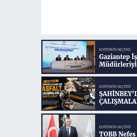
EDITÖRÜN SEÇTIĞI
Gaziantep İ
Müdürleriyl
EDITÖRÜN SEÇTIĞI
ŞAHİNBEY’
ÇALIŞMALA
EDITÖRÜN SEÇTIĞI
TOBB Nefes 