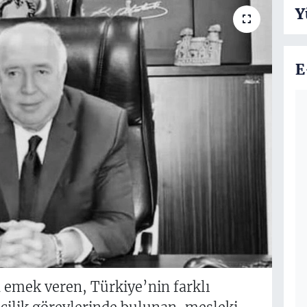
Y
E
 emek veren, Türkiye’nin farklı