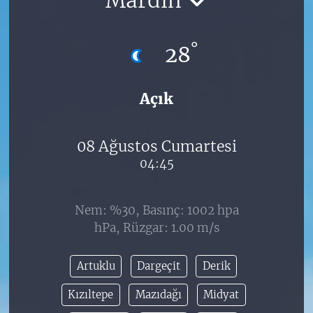
°
28
Açık
08 Ağustos Cumartesi
04:45
Nem: %30, Basınç: 1002 hpa
hPa, Rüzgar: 1.00 m/s
Artuklu
Dargeçit
Derik
Kızıltepe
Mazıdağı
Midyat