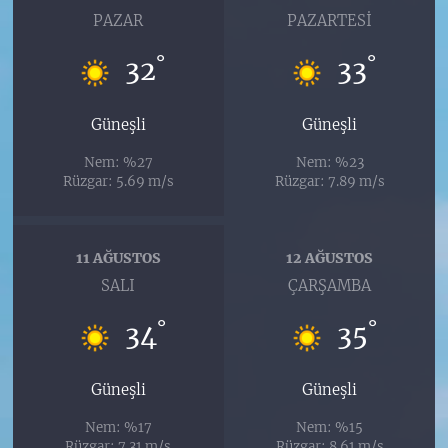
PAZAR
PAZARTESI
°
°
32
33
Güneşli
Güneşli
Nem: %27
Nem: %23
Rüzgar: 5.69 m/s
Rüzgar: 7.89 m/s
11 AĞUSTOS
12 AĞUSTOS
SALI
ÇARŞAMBA
°
°
34
35
Güneşli
Güneşli
Nem: %17
Nem: %15
Rüzgar: 7.31 m/s
Rüzgar: 8.61 m/s