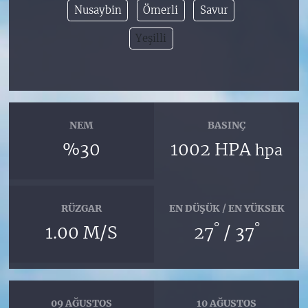
Nusaybin
Ömerli
Savur
Yeşilli
NEM
BASINÇ
%30
1002 HPA
hpa
RÜZGAR
EN DÜŞÜK / EN YÜKSEK
°
°
1.00 M/S
27
/ 37
09 AĞUSTOS
10 AĞUSTOS