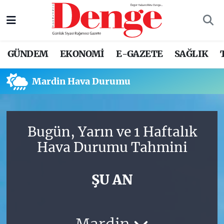
Nöbetçi Eczaneler
GÜNDEM
EKONOMİ
E-GAZETE
SAĞLIK
Hava Durumu
Mardin Hava Durumu
Trafik Durumu
Süper Lig Puan Durumu ve Fikstür
Bugün, Yarın ve 1 Haftalık
Tüm Manşetler
Hava Durumu Tahmini
Son Dakika Haberleri
ŞU AN
Haber Arşivi
Mardin