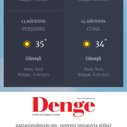
13 AĞUSTOS
14 AĞUSTOS
PERŞEMBE
CUMA
°
°
35
34
Güneşli
Güneşli
Nem: %16
Nem: %19
Rüzgar: 6.00 m/s
Rüzgar: 6.61 m/s
gaziantepdengecom, yepyeni temasıyla sizleri