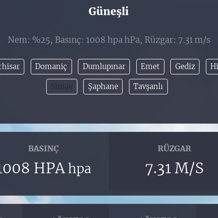
Güneşli
Nem: %25, Basınç: 1008 hpa hPa, Rüzgar: 7.31 m/s
rhisar
Domaniç
Dumlupınar
Emet
Gediz
Hi
Simav
Şaphane
Tavşanlı
BASINÇ
RÜZGAR
1008 HPA
7.31 M/S
hpa