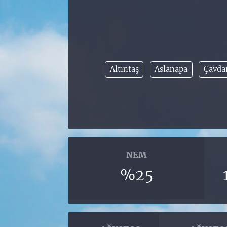
Altıntaş
Aslanapa
Çavda
NEM
%25