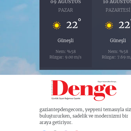
09 AĞUSTOS
10 AĞUSTO
PAZAR
PAZARTESI
°
22
22
Güneşli
Güneşli
Nem: %58
Nem: %58
Rüzgar: 9.00 m/s
Rüzgar: 7.69 m
gaziantepdengecom, yepyeni temasıyla siz
buluştururken, sadelik ve modernizmi bir
araya getiriyor.