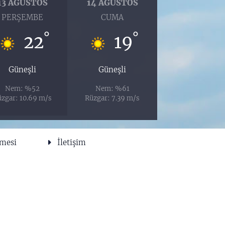
13 AĞUSTOS
14 AĞUSTOS
PERŞEMBE
CUMA
°
°
22
19
Güneşli
Güneşli
Nem: %52
Nem: %61
zgar: 10.69 m/s
Rüzgar: 7.39 m/s
şmesi
İletişim