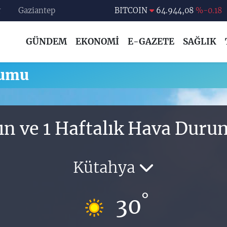
r
Gaziantep
BITCOIN
64.944,08
%-0.18
DOLAR
47,7436
%0.18
GÜNDEM
EKONOMİ
E-GAZETE
SAĞLIK
EURO
55,2510
%0.32
STERLİN
64,4811
%0.38
rumu
GRAM ALTIN
6660.55
%0.03
BİST100
13.779
%-14
ın ve 1 Haftalık Hava Dur
Kütahya
°
30