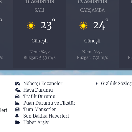
S
11 AĞUSTOS
12 AĞUSTOS
SALI
ÇARŞAMBA
°
°
°
23
24
Güneşli
Güneşli
Nem: %52
Nem: %52
/s
Rüzgar: 5.39 m/s
Rüzgar: 7.31 m/s
Rü
Nöbetçi Eczaneler
Gizlilik Sözle
Hava Durumu
Trafik Durumu
Puan Durumu ve Fikstür
Tüm Manşetler
leri
Son Dakika Haberleri
Haber Arşivi