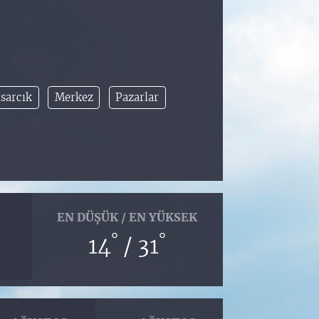
sarcık
Merkez
Pazarlar
EN DÜŞÜK / EN YÜKSEK
°
°
14
/ 31