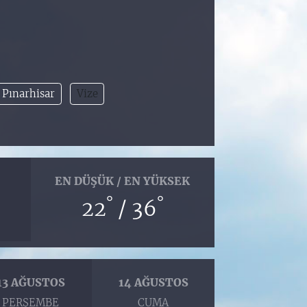
Pınarhisar
Vize
EN DÜŞÜK / EN YÜKSEK
°
°
22
/ 36
13 AĞUSTOS
14 AĞUSTOS
PERŞEMBE
CUMA