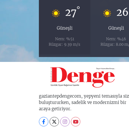
°
27
26
Güneşli
Güneşli
Nem: %51
Nem: %46
Rüzgar: 9.39 m/s
Rüzgar: 8.00 m
gaziantepdengecom, yepyeni temasıyla siz
buluştururken, sadelik ve modernizmi bir
araya getiriyor.