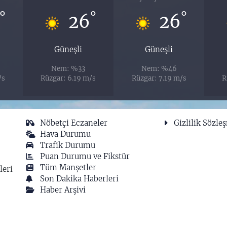
°
°
°
26
26
Güneşli
Güneşli
Nem: %33
Nem: %46
/s
Rüzgar: 6.19 m/s
Rüzgar: 7.19 m/s
R
Nöbetçi Eczaneler
Gizlilik Sözle
Hava Durumu
Trafik Durumu
Puan Durumu ve Fikstür
Tüm Manşetler
leri
Son Dakika Haberleri
Haber Arşivi