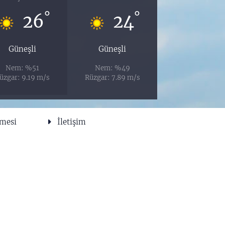
°
°
26
24
Güneşli
Güneşli
Nem: %51
Nem: %49
üzgar: 9.19 m/s
Rüzgar: 7.89 m/s
şmesi
İletişim