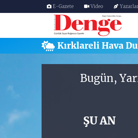
E-Gazete
Video
Yazarla
Nöbetçi Eczaneler
Hava Durumu
Kırklareli Hava 
Trafik Durumu
Süper Lig Puan Durumu ve Fikstür
Bugün, Yar
Tüm Manşetler
Son Dakika Haberleri
ŞU AN
Haber Arşivi