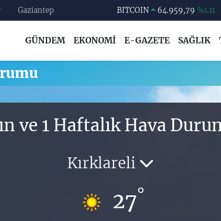
r
Gaziantep
BITCOIN
64.959,79
%1.11
DOLAR
47,7436
%0.18
GÜNDEM
EKONOMİ
E-GAZETE
SAĞLIK
EURO
55,2510
%0.32
STERLİN
64,4811
%0.38
Durumu
GRAM ALTIN
6660.55
%0.03
BİST100
13.779
%-14
ın ve 1 Haftalık Hava Dur
Kırklareli
°
27