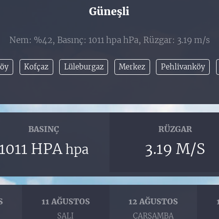
Güneşli
Nem: %42, Basınç: 1011 hpa hPa, Rüzgar: 3.19 m/s
öy
Kofçaz
Lüleburgaz
Merkez
Pehlivanköy
BASINÇ
RÜZGAR
1011 HPA
3.19 M/S
hpa
S
11 AĞUSTOS
12 AĞUSTOS
SALI
ÇARŞAMBA