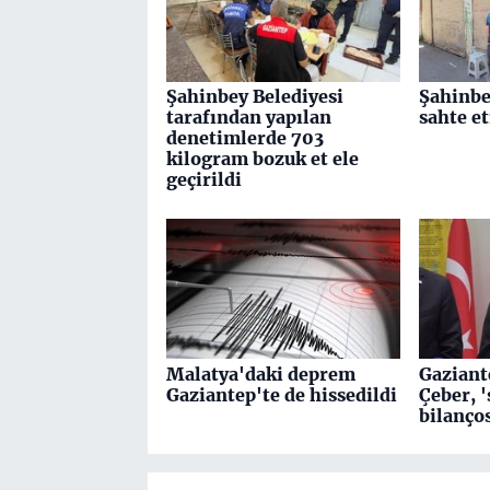
Şahinbey Belediyesi
Şahinbe
tarafından yapılan
sahte e
denetimlerde 703
kilogram bozuk et ele
geçirildi
Malatya'daki deprem
Gaziant
Gaziantep'te de hissedildi
Çeber, 
bilanço