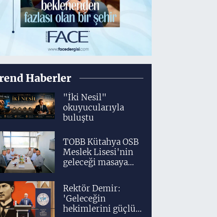
rend Haberler
"İki Nesil"
okuyucularıyla
buluştu
TOBB Kütahya OSB
Meslek Lisesi'nin
geleceği masaya
yatırıldı
Rektör Demir:
'Geleceğin
hekimlerini güçlü