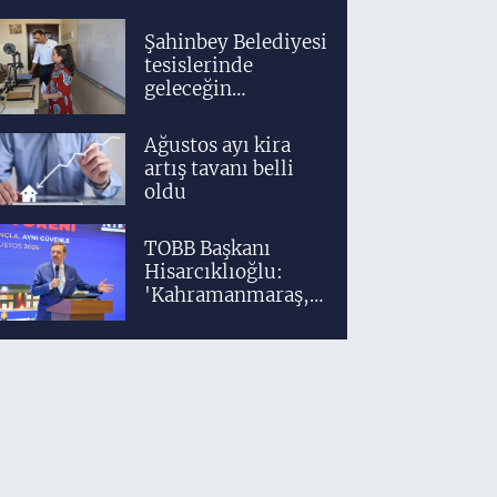
bir akademik ve
klinik altyapıyla
Şahinbey Belediyesi
yetiştiriyoruz'
tesislerinde
geleceğin
tasarımcıları
teknolojiyle
Ağustos ayı kira
yetişiyor
artış tavanı belli
oldu
TOBB Başkanı
Hisarcıklıoğlu:
'Kahramanmaraş,
üretim gücüyle
Türkiye
ekonomisinin
lokomotif
şehirlerinden
birisidir'