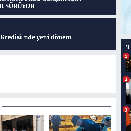
R SÜRÜYOR
Kredisi'nde yeni dönem
T
1
2
3