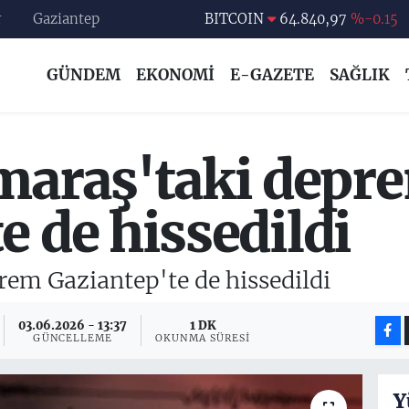
r
Gaziantep
DOLAR
47,7436
%0.18
EURO
55,2510
%0.32
GÜNDEM
EKONOMİ
E-GAZETE
SAĞLIK
STERLİN
64,4811
%0.38
GRAM ALTIN
6660.55
%0
BİST100
13.779
%-14
araş'taki depr
BITCOIN
64.840,97
%-0.15
e de hissedildi
m Gaziantep'te de hissedildi
03.06.2026 - 13:37
1 DK
GÜNCELLEME
OKUNMA SÜRESI
Y