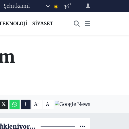
°
Şehitkamil
36
TEKNOLOJİ
SİYASET
em
-
+
A
A
ükleniyor...