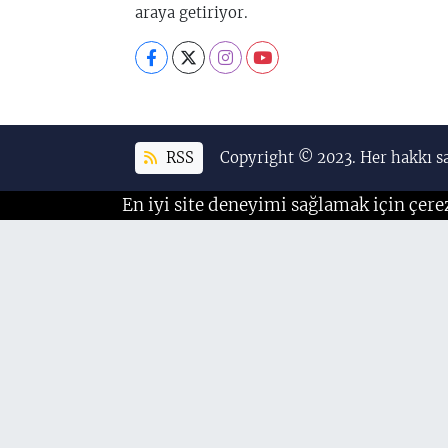
araya getiriyor.
RSS
Copyright © 2023. Her hakkı sa
En iyi site deneyimi sağlamak için çere