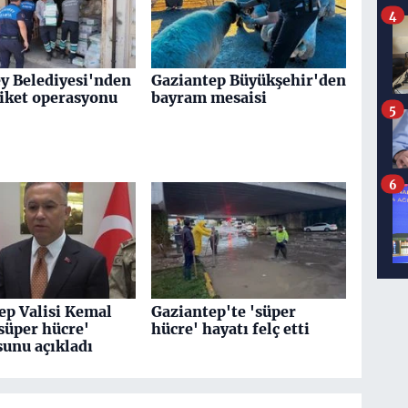
4
y Belediyesi'nden
Gaziantep Büyükşehir'den
tiket operasyonu
bayram mesaisi
5
6
ep Valisi Kemal
Gaziantep'te 'süper
'süper hücre'
hücre' hayatı felç etti
sunu açıkladı