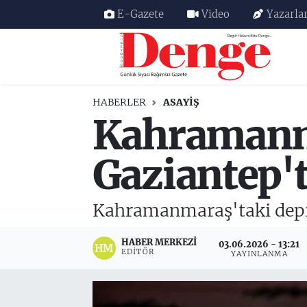
E-Gazete
Video
Yazarla
Nöbetçi Eczaneler
Hava Durumu
HABERLER
ASAYIŞ
Kahramanm
Trafik Durumu
Süper Lig Puan Durumu ve Fikstür
Gaziantep't
Tüm Manşetler
Kahramanmaraş'taki depre
Son Dakika Haberleri
HABER MERKEZI
03.06.2026 - 13:21
EDITÖR
YAYINLANMA
Haber Arşivi