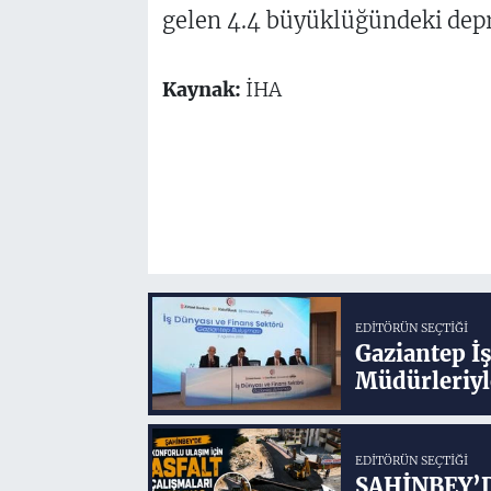
gelen 4.4 büyüklüğündeki depr
Kaynak:
İHA
EDITÖRÜN SEÇTIĞI
Gaziantep İ
Müdürleriyl
EDITÖRÜN SEÇTIĞI
ŞAHİNBEY’