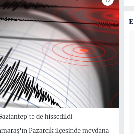
E
ziantep'te de hissedildi
araş'ın Pazarcık ilçesinde meydana